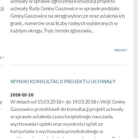
y
uchwały w sprawie ogłoszenia konsultacji projektu
ji
uchwały Rady Gminy Gaszowice w sprawie podziału
GminyGaszowice na okręgi wyborcze oraz ustalenia ich
granic, numerów oraz liczby radnych wybieranych w
i
każdym okręgu. Tryb, termin zgłaszania...
więcej >
j >
WYNIKI KONSULTACJI PROJEKTU UCHWAŁY
2018-03-20
y
W dniach od 15.03.2018 r. do 19.03.2018 r. Wójt Gminy
y
Gaszowice przedstawił do konsultacji projekt uchwały
w sprawie ustalenia czasu bezpłatnego nauczania,
wychowania i opieki oraz wysokości opłat za
korzystanie z wychowania przedszkolnego w