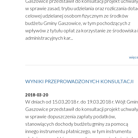
Gaszowice przedstawił do konsultacji projekt uchwał
w sprawie zasad, trybu udzielania oraz rozliczania dotac
celowej udzielanej osobom fizycznym ze środków
budżetu Gminy Gaszowice, w tym pochodzących z
wpływów z tytułu opłat za korzystanie ze środowiska 
administracyjnych kar...
więce
WYNIKI PRZEPROWADZONYCH KONSULTACJI
2018-03-20
W dniach od 15.03.2018 r. do 19.03.2018 r. Wójt Gmin
Gaszowice przedstawił do konsultacji projekt uchwał
w sprawie dopuszczenia zapłaty podatków,
stanowiących dochody budżetu gminy za pomocą
innego instrumentu płatniczego, w tym instrumentu