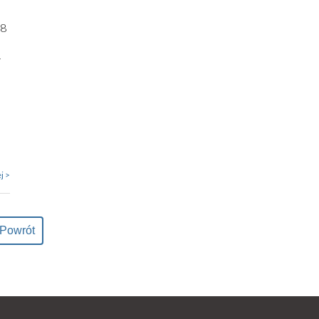
18
i
j >
Powrót