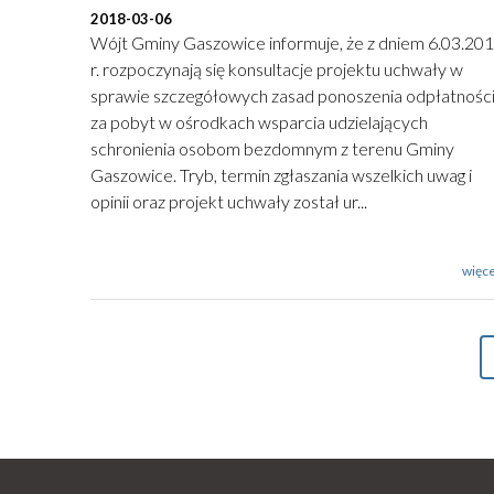
2018-03-06
Wójt Gminy Gaszowice informuje, że z dniem 6.03.20
r. rozpoczynają się konsultacje projektu uchwały w
sprawie szczegółowych zasad ponoszenia odpłatnośc
za pobyt w ośrodkach wsparcia udzielających
schronienia osobom bezdomnym z terenu Gminy
Gaszowice. Tryb, termin zgłaszania wszelkich uwag i
opinii oraz projekt uchwały został ur...
więce