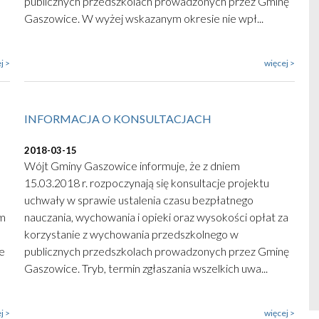
publicznych przedszkolach prowadzonych przez Gminę
Gaszowice. W wyżej wskazanym okresie nie wpł...
j >
więcej >
INFORMACJA O KONSULTACJACH
2018-03-15
Wójt Gminy Gaszowice informuje, że z dniem
15.03.2018 r. rozpoczynają się konsultacje projektu
uchwały w sprawie ustalenia czasu bezpłatnego
ym
nauczania, wychowania i opieki oraz wysokości opłat za
korzystanie z wychowania przedszkolnego w
e
publicznych przedszkolach prowadzonych przez Gminę
Gaszowice. Tryb, termin zgłaszania wszelkich uwa...
j >
więcej >