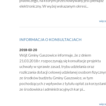
płatniczego, na którym przechowywany jest pieniądz
elektroniczny. W wyżej wskazanym okresi...
więce
INFORMACJA O KONSULTACJACH
2018-03-20
Wójt Gminy Gaszowice informuje, że z dniem
21.03.2018 r. rozpoczynają się konsultacje projektu
uchwały w sprawie zasad, trybu udzielania oraz
rozliczania dotacji celowej udzielanej osobom fizyczn
ze środków budżetu Gminy Gaszowice, w tym
pochodzących z wpływów z tytułu opłat za korzystani
ze środowiska i administracyjnych kar pi...
więce