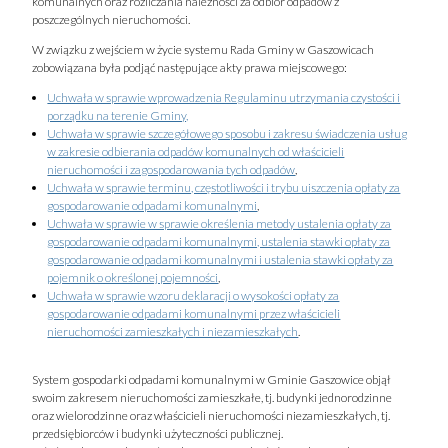
komunalnych oraz rozliczania należności za odbiór odpadów z
poszczególnych nieruchomości.
W związku z wejściem w życie systemu Rada Gminy w Gaszowicach
zobowiązana była podjąć następujące akty prawa miejscowego:
Uchwała w sprawie wprowadzenia Regulaminu utrzymania czystości i
porządku na terenie Gminy,
Uchwała w sprawie szczegółowego sposobu i zakresu świadczenia usług
w zakresie odbierania odpadów komunalnych od właścicieli
nieruchomości i zagospodarowania tych odpadów
,
Uchwała w sprawie terminu, częstotliwości i trybu uiszczenia opłaty za
gospodarowanie odpadami komunalnymi
,
Uchwała w sprawie w sprawie określenia metody ustalenia opłaty za
gospodarowanie odpadami komunalnymi, ustalenia stawki opłaty za
gospodarowanie odpadami komunalnymi i ustalenia stawki opłaty za
pojemnik o określonej pojemności
,
Uchwała w sprawie wzoru deklaracji o wysokości opłaty za
gospodarowanie odpadami komunalnymi przez właścicieli
nieruchomości zamieszkałych i niezamieszkałych
.
System gospodarki odpadami komunalnymi w Gminie Gaszowice objął
swoim zakresem nieruchomości zamieszkałe, tj. budynki jednorodzinne
oraz wielorodzinne oraz właścicieli nieruchomości niezamieszkałych, tj.
przedsiębiorców i budynki użyteczności publicznej.