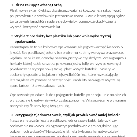
Idź na zakupy z własną torbą.
Plastikowe reklamówki szybko się zużywają i są kosztowne, a szkodliwość
polipropylenu dla środowiska jest szeroko znana. O wiele lepszą opcją będzie
torba bawełniana, która nadaje się do wielokrotnego użytku. Można ją
wyprać i korzystać przez wiele lat.
Wybierz produkty bez plastiku lub ponownie wykorzystuj
opakowania.
Pamiętajmy, że to nie kolorowe opakowanie, ale jego zawartość świadczy o
jakości. Bez plastikowej osłony bez problemu kupimy warzywa oraz owoce,
wędliny i sery, kasze, orzechy, nasiona, pieczywo czy słodycze. Zrezygnujmy z
herbaty, której każda saszetka pakowana jest w folię, warzyw pakowanych
pojedynczo na styropianową tackę i plastikowych butelek. To nie tylko
doskonały sposób na to, jak zmniejszyć ilość śmieci, które rozkładają się
latami, ale także pomysł na oszczędności. Produkty na wagę zazwyczaj są
sporo tańsze niż te w opakowaniach.
Opakowanie po lodach, kubek po jogurcie, butelka po napoju – nie musisz ich
wyrzucać, ale kreatywnie wykorzystać ponownie. Własnoręcznie wykonane
naczynia czy flakony będą twoją chlubą.
Rezygnacja z jednorazówek, czyli jak produkować mniej śmieci?
Naszą planetę zaśmiecają plastikowe, jednorazowe kubki, talerzyki czy
opakowania na wynos. Jak ograniczyć produkowanie śmieci, dokonując
codziennych wyborów? Na szczęście istnieją świetne alternatywy, dzięki
którym znacznie ograniczymy ich ilość. Doskonale sprawdzi się na przykład