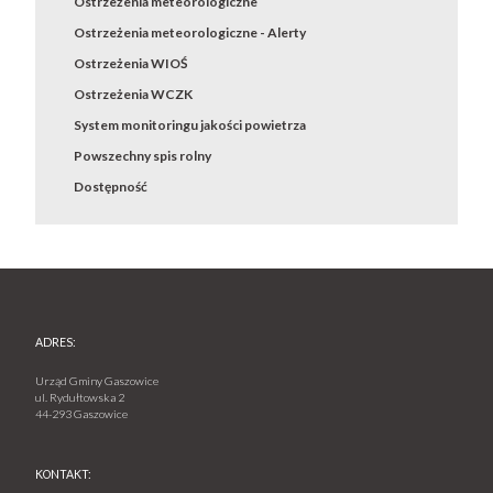
Ostrzeżenia meteorologiczne
Ostrzeżenia meteorologiczne - Alerty
Ostrzeżenia WIOŚ
Ostrzeżenia WCZK
System monitoringu jakości powietrza
Powszechny spis rolny
Dostępność
ADRES:
Urząd Gminy Gaszowice
ul. Rydułtowska 2
44-293 Gaszowice
KONTAKT: