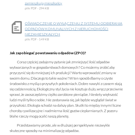
zamieszkują mieszkańcy
plik
PDF
- 294 KB
OŚWIADCZENIE O WYŁĄCZENIU Z SYSTEMU ODBIERANIA
ODPADÓW KOMUNALNYCH Z NIERUCHOMOŚCI
NIEZAMIESZKAŁYCH
plik
PDF
- 149 KB
Jak zapobiegać powstawaniu odpadów (ZPO)?
Coraz częściej zadajemy pytanie jak zmniejszyć ilość odpadów
wytwarzanych w gospodarstwach domowych? Co możemy zrobić aby
przyczynić się do mniejszej ich produkcji? Warto wprowadzić zmiany w
swoim domu. Dlaczego to takie ważne? W ten sposób dbamy o czyste
środowisko z myślą o przyszłych pokoleniach. Dobre nawyki z czasem stają
się codziennością. Ekologiczny styl życia nie kosztuje dużo, wręcz przeciwnie
sprawi, że zaoszczędzimy ciężko zarobione pieniądze. Niestety większość
ludzi myśli tylko o sobie. Nie zastanawia się, jak będzie wyglądał świat w
przyszłości. Ekologia schodzi na dalszy plan. Skutki to między innymi liczne
choroby cywilizacyjne i nadmierna ilość gazów cieplarnianych. Z pozoru
błahe rzeczy mogą ocalić naszą planetę.
Przedstawiamy proste, ale w dłuższej perspektywie niezwykle
skuteczne sposoby na minimalizację odpadów.