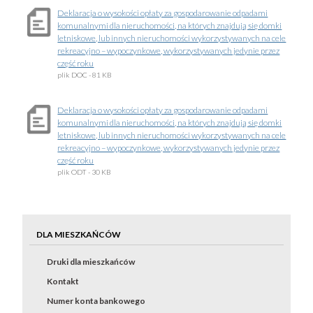
Deklaracja o wysokości opłaty za gospodarowanie odpadami
komunalnymi dla nieruchomości, na których znajdują się domki
letniskowe, lub innych nieruchomości wykorzystywanych na cele
rekreacyjno – wypoczynkowe, wykorzystywanych jedynie przez
część roku
plik
DOC
- 81 KB
Deklaracja o wysokości opłaty za gospodarowanie odpadami
komunalnymi dla nieruchomości, na których znajdują się domki
letniskowe, lub innych nieruchomości wykorzystywanych na cele
rekreacyjno – wypoczynkowe, wykorzystywanych jedynie przez
część roku
plik
ODT
- 30 KB
DLA MIESZKAŃCÓW
Druki dla mieszkańców
Kontakt
Numer konta bankowego