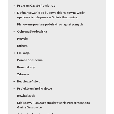
Program Czyste Powietrze
Dofinansowanie do budowy zbiorników na wody
opadowe i roztopowe w Gminie Gaszowice.
Planowane pomiary pól elektromagnetycznych
Ochrona Środowiska
Petycje
Kultura
Edukacja
Pomoc Społeczna
Komunikacja
Zdrowie
Bezpieczeństwo
Projekty unijne i krajowe
Rewitalizacja
Miejscowy Plan Zagospodarowania Przestrzennego
Gminy Gaszowice