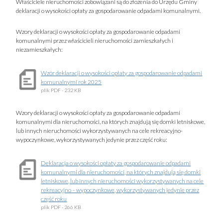
Właściciele nieruchomości zobowiązani są do złożenia do Urzędu Gminy
deklaracji o wysokości opłaty za gospodarowanie odpadami komunalnymi.
Wzory deklaracji o wysokości opłaty za gospodarowanie odpadami
komunalnymi przez właścicieli nieruchomości zamieszkałych i
niezamieszkałych:
Wzór deklaracji o wysokości opłaty za gospodarowanie odpadami
komunalnymi rok 2025
plik
PDF
- 232 KB
Wzory deklaracji o wysokości opłaty za gospodarowanie odpadami
komunalnymi dla nieruchomości, na których znajdują się domki letniskowe,
lub innych nieruchomości wykorzystywanych na cele rekreacyjno-
wypoczynkowe, wykorzystywanych jedynie przez część roku:
Deklaracja o wysokości opłaty za gospodarowanie odpadami
komunalnymi dla nieruchomości, na których znajdują się domki
letniskowe, lub innych nieruchomości wykorzystywanych na cele
rekreacyjno – wypoczynkowe, wykorzystywanych jedynie przez
część roku
plik
PDF
- 266 KB