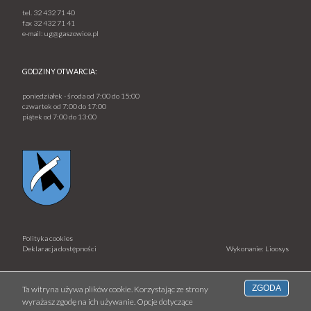
tel.
32 432 71 40
fax
32 432 71 41
e-mail:
ug@gaszowice.pl
GODZINY OTWARCIA:
poniedziałek - środa od 7:00 do 15:00
czwartek od 7:00 do 17:00
piątek od 7:00 do 13:00
Polityka cookies
Deklaracja dostępności
Wykonanie: Lioosys
ZGODA
Ta witryna używa plików cookie. Korzystając ze strony
wyrażasz zgodę na ich używanie. Opcje dotyczące