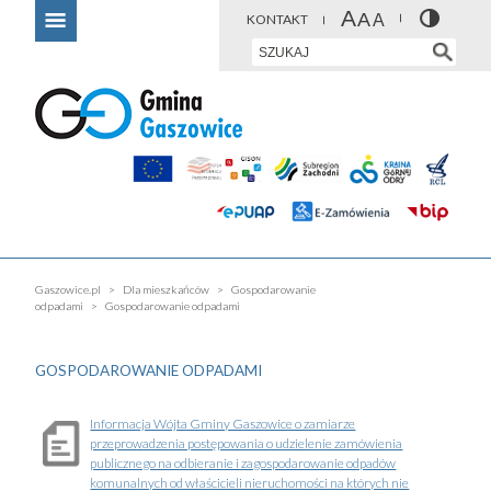
KONTAKT
Gaszowice.pl
Dla mieszkańców
Gospodarowanie
odpadami
Gospodarowanie odpadami
GOSPODAROWANIE ODPADAMI
Informacja Wójta Gminy Gaszowice o zamiarze
przeprowadzenia postępowania o udzielenie zamówienia
publicznego na odbieranie i zagospodarowanie odpadów
komunalnych od właścicieli nieruchomości na których nie