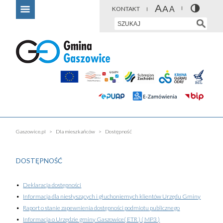
KONTAKT
Gaszowice.pl
Dla mieszkańców
Dostępność
DOSTĘPNOŚĆ
Deklaracja dostępności
Informacja dla niesłyszących i głuchoniemych klientów Urzędu Gminy
Raport o stanie zapewnienia dostępności podmiotu publicznego
Informacja o Urzędzie gminy Gaszowice( ETR ) ( MP3 )