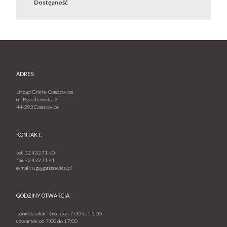
Dostępność
ADRES:
Urząd Gminy Gaszowice
ul. Rydułtowska 2
44-293 Gaszowice
KONTAKT:
tel.
32 432 71 40
fax
32 432 71 41
e-mail:
ug@gaszowice.pl
GODZINY OTWARCIA:
poniedziałek - środa od 7:00 do 15:00
czwartek od 7:00 do 17:00