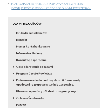
PLAN DZIAŁANIA NA RZECZ POPRAWY ZAPEWNIENIA
DOSTĘPNOŚCI OSOBOM ZE SZCZEGÓLNYMI POTRZEBAMI
DLA MIESZKAŃCÓW
Druki dla mieszkańców
Kontakt
Numer konta bankowego
Informator Gminny
Konsultacje społeczne
Gospodarowanie odpadami
Program Czyste Powietrze
Dofinansowanie do budowy zbiorników na wody
opadowe i roztopowe w Gminie Gaszowice.
Planowane pomiary pól elektromagnetycznych
Ochrona Środowiska
Petycje