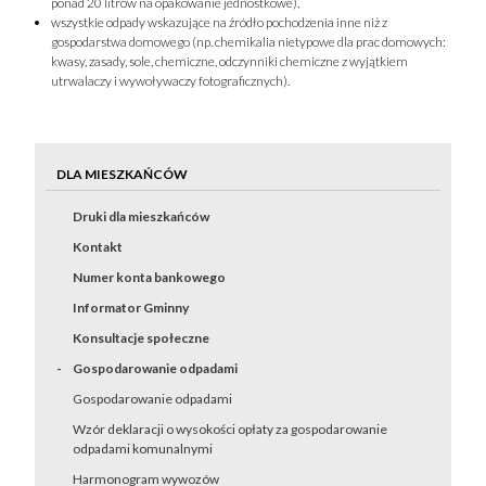
ponad 20 litrów na opakowanie jednostkowe),
wszystkie odpady wskazujące na źródło pochodzenia inne niż z
gospodarstwa domowego (np. chemikalia nietypowe dla prac domowych:
kwasy, zasady, sole, chemiczne, odczynniki chemiczne z wyjątkiem
utrwalaczy i wywoływaczy fotograficznych).
DLA MIESZKAŃCÓW
Druki dla mieszkańców
Kontakt
Numer konta bankowego
Informator Gminny
Konsultacje społeczne
Gospodarowanie odpadami
Gospodarowanie odpadami
Wzór deklaracji o wysokości opłaty za gospodarowanie
odpadami komunalnymi
Harmonogram wywozów