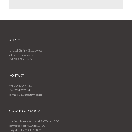
ADRES:
Urząd Gminy Gaszowice
ul. Rydułtowska 2
44-293 Gaszowice
KONTAKT:
tel.
32 432 71 40
fax
32 432 71 41
e-mail:
ug@gaszowice.pl
GODZINY OTWARCIA:
poniedziałek - środa od 7:00 do 15:00
czwartek od 7:00 do 17:00
piątek od 7:00 do 13:00