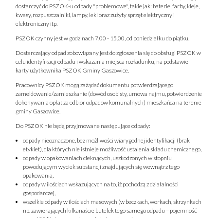
dostarczyć do PSZOK-u odpady "problemowe", takie jak: baterie, farby, kleje,
kwasy, rozpuszczalniki, lampy, leki oraz zużyty sprzęt elektryczny i
elektroniczny itp.
PSZOK czynny jest w godzinach 7.00 - 15.00, od poniedziałku do piątku.
Dostarczający odpad zobowiązany jest do zgłoszenia się do obsługi PSZOK w
celu identyfikacji odpadu i wskazania miejsca rozładunku, na podstawie
karty użytkownika PSZOK Gminy Gaszowice.
Pracownicy PSZOK mogą zażądać dokumentu potwierdzającego
zameldowanie/zamieszkanie (dowód osobisty, umowa najmu, potwierdzenie
dokonywania opłat za odbiór odpadów komunalnych) mieszkańca na terenie
gminy Gaszowice.
Do PSZOK nie będą przyjmowane następujące odpady:
odpady nieoznaczone, bez możliwości wiarygodnej identyfikacji (brak
etykiet), dla których nie istnieje możliwość ustalenia składu chemicznego,
odpady w opakowaniach cieknących, uszkodzonych w stopniu
powodującym wyciek substancji znajdujących się wewnątrz tego
opakowania,
odpady w ilościach wskazujących na to, iż pochodzą z działalności
gospodarczej,
wszelkie odpady w ilościach masowych (w beczkach, workach, skrzynkach
np. zawierających kilkanaście butelek tego samego odpadu – pojemność