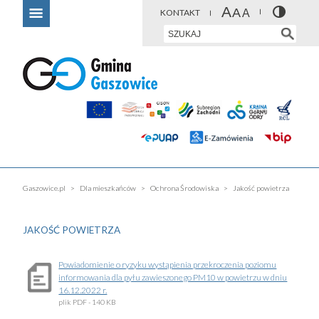
KONTAKT
Gaszowice.pl
Dla mieszkańców
Ochrona Środowiska
Jakość powietrza
JAKOŚĆ POWIETRZA
Powiadomienie o ryzyku wystąpienia przekroczenia poziomu
informowania dla pyłu zawieszonego PM10 w powietrzu w dniu
16.12.2022 r.
plik
PDF
- 140 KB