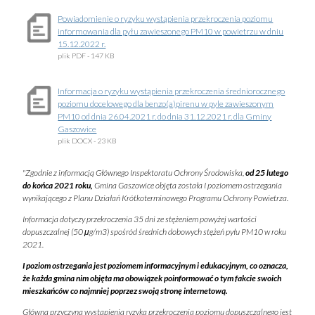
Powiadomienie o ryzyku wystąpienia przekroczenia poziomu
informowania dla pyłu zawieszonego PM10 w powietrzu w dniu
15.12.2022 r.
plik
PDF
- 147 KB
Informacja o ryzyku wystąpienia przekroczenia średniorocznego
poziomu docelowego dla benzo(a)pirenu w pyle zawieszonym
PM10 od dnia 26.04.2021 r. do dnia 31.12.2021 r. dla Gminy
Gaszowice
plik
DOCX
- 23 KB
"Zgodnie z informacją Głównego Inspektoratu Ochrony Środowiska,
od 25 lutego
do końca 2021 roku,
Gmina Gaszowice objęta została I poziomem ostrzegania
wynikającego z Planu Działań Krótkoterminowego Programu Ochrony Powietrza.
Informacja dotyczy przekroczenia 35 dni ze stężeniem powyżej wartości
dopuszczalnej (50 μg/m3) spośród średnich dobowych stężeń pyłu PM10 w roku
2021.
I poziom ostrzegania jest poziomem informacyjnym i edukacyjnym, co oznacza,
że każda gmina nim objęta ma obowiązek poinformować o tym fakcie swoich
mieszkańców co najmniej poprzez swoją stronę internetową.
Główną przyczyną wystąpienia ryzyka przekroczenia poziomu dopuszczalnego jest