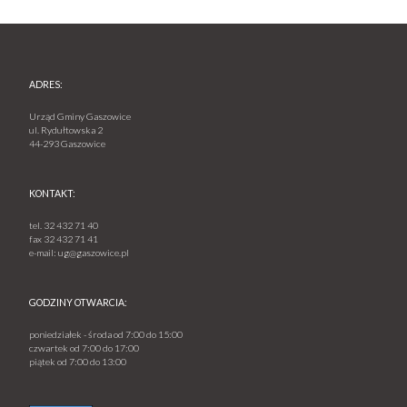
ADRES:
Urząd Gminy Gaszowice
ul. Rydułtowska 2
44-293 Gaszowice
KONTAKT:
tel.
32 432 71 40
fax
32 432 71 41
e-mail:
ug@gaszowice.pl
GODZINY OTWARCIA:
poniedziałek - środa od 7:00 do 15:00
czwartek od 7:00 do 17:00
piątek od 7:00 do 13:00