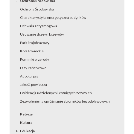
Ochrona Środowiska
Ochrona Środowiska
Charakterystyka energetyczna budynków
Uchwała antysmogowa
Usuwanie drzew i krzewów
Park krajobrazowy
Koła łowieckie
Pominiki przyrody
Lasy Państwowe
Adoptuj psa
Jakość powietrza
Ewidencja udzielonych i cofniętych zezwoleń
Zezwolenie na opróżnianie zbiorników bezodpływowych
Petycje
Kultura
Edukacja