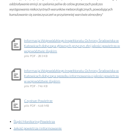
oddziaływanie emisji ze spalania paliw do celów grzewczych podczas
występowania niekorzystnych warunków meteorologicznych, powodujących
kumulowanie się zanieczyszczeń w przyziemniej warstwie atmosfery."
Informacja Wojewódzkiego Inspektoratu Ochrony Środowiska w
Katowicach dotycząca głównych przyczyn złej jakości powietrza w
województwie śląskim
plik
PDF
- 283 KB
Informacja Wojewódzkiego Inspektoratu Ochrony Środowiska w
Katowicach dotycząca sposobu informowania o jakości powietrza
w województwie śląskim
plik
PDF
- 746 KB
Czystsze Powietrze
plik
PDF
- 4.68 MB
Śląski Monitoring Powietrza
Jakość powietrza i informowanie