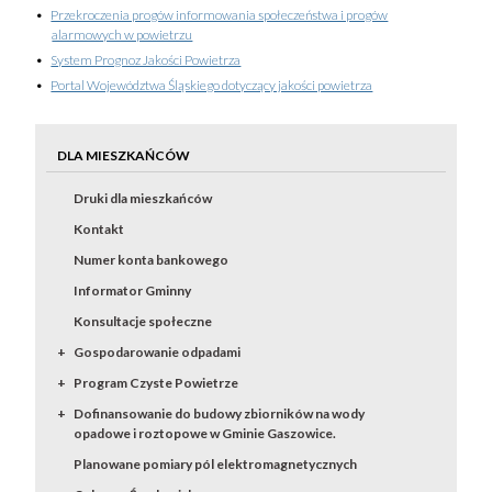
Przekroczenia progów informowania społeczeństwa i progów
alarmowych w powietrzu
System Prognoz Jakości Powietrza
Portal Województwa Śląskiego dotyczący jakości powietrza
DLA MIESZKAŃCÓW
Druki dla mieszkańców
Kontakt
Numer konta bankowego
Informator Gminny
Konsultacje społeczne
Gospodarowanie odpadami
Program Czyste Powietrze
Dofinansowanie do budowy zbiorników na wody
opadowe i roztopowe w Gminie Gaszowice.
Planowane pomiary pól elektromagnetycznych