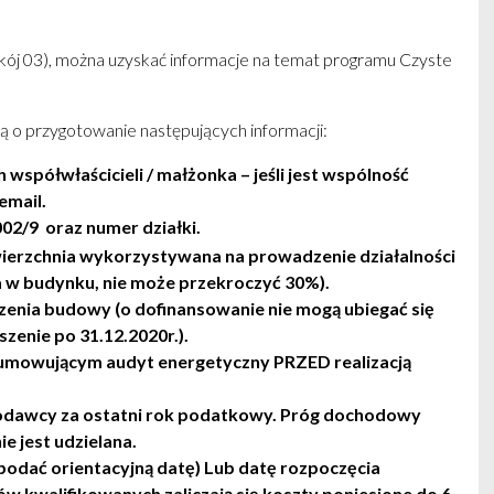
kój 03), można uzyskać informacje na temat programu Czyste
 o przygotowanie następujących informacji:
spółwłaścicieli / małżonka – jeśli jest wspólność
email.
02/9 oraz numer działki.
wierzchnia wykorzystywana na prowadzenie działalności
na w budynku, nie może przekroczyć 30%)
.
zenia budowy (o dofinansowanie nie mogą ubiegać się
zenie po 31.12.2020r.).
mowującym audyt energetyczny PRZED realizacją
odawcy za ostatni rok podatkowy. Próg dochodowy
e jest udzielana.
(podać orientacyjną datę) Lub datę rozpoczęcia
tów kwalifikowanych zaliczają się koszty poniesione do 6