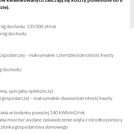
zie).
róg dochodu: 135 000 zł/rok
próg dochodu:
 gospodarczej – maksymalnie czterdziestokrotność kwoty
g dochodu:
nny, specjalny opiekuńczy)
ści gospodarczej – maksymalnie dwunastokrotność kwoty
wania w budynku powyżej 140 kWh/m2/rok.
ia musi być wydane zaświadczenie wójta z ośrodka pomocy
a członka gospodarstwa domowego