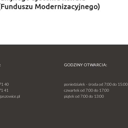
:
GODZINY OTWARCIA:
71 40
poniedziałek - środa od 7:00 do 15:00
71 41
czwartek od 7:00 do 17:00
aszowice.pl
piątek od 7:00 do 13:00