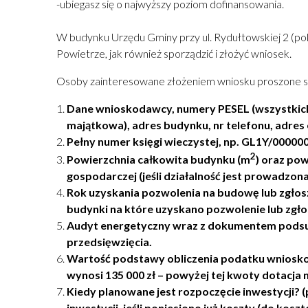
-ubiegasz się o najwyższy poziom dofinansowania.
W budynku Urzędu Gminy przy ul. Rydułtowskiej 2 (po
Powietrze, jak również sporządzić i złożyć wniosek.
Osoby zainteresowane złożeniem wniosku proszone są
Dane wnioskodawcy, numery PESEL (wszystkich w
majątkowa), adres budynku, nr telefonu, adres 
Pełny numer księgi wieczystej, np. GL1Y/000000
2
Powierzchnia całkowita budynku (m
) oraz po
gospodarczej (jeśli działalność jest prowadzo
Rok uzyskania pozwolenia na budowę lub zgłos
budynki na które uzyskano pozwolenie lub zgłos
Audyt energetyczny wraz z dokumentem podsu
przedsięwzięcia
.
Wartość podstawy obliczenia podatku wniosk
wynosi 135 000 zł – powyżej tej kwoty dotacja ni
Kiedy planowane jest rozpoczęcie inwestycji? 
inwestycji, jeśli poniesiono już koszty (do kosz