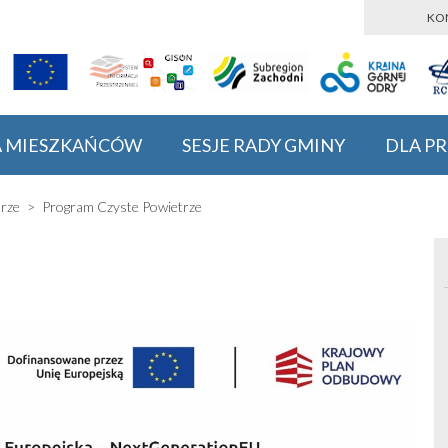
KO
A MIESZKAŃCÓW
SESJE RADY GMINY
DLA P
rze
Program Czyste Powietrze