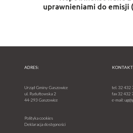
ADRES:
KONTAKT
Urząd Gminy Gaszowice
tel.
32 432 
ul. Rydułtowska 2
fax
32 432 
44-293 Gaszowice
e-mail:
ug@g
Polityka cookies
Deklaracja dostępności