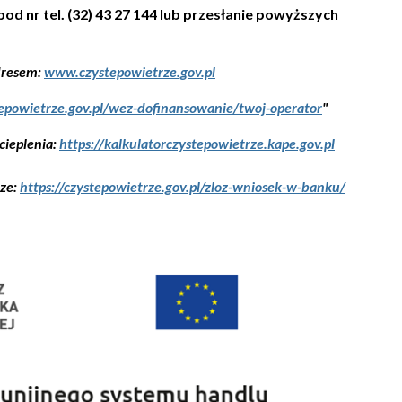
d nr tel. (32) 43 27 144 lub przesłanie powyższych
dresem:
www.czystepowietrze.gov.pl
tepowietrze.gov.pl/wez-dofinansowanie/twoj-operator
"
cieplenia:
https://kalkulatorczystepowietrze.kape.gov.pl
ze:
https://czystepowietrze.gov.pl/zloz-wniosek-w-banku/