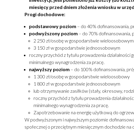
miesięcy przed dniem złożenia wniosku w urzęd
Progi dochodowe:
podstawowy poziom
– do 40% dofinansowania, p
podwyższony poziom
– do 70% dofinansowania, 
2 250 zł/osobę w gospodarstwie wieloosobowym
3 150 zł w gospodarstwie jednoosobowym
roczny przychód z tytułu prowadzenia działalności
minimalnego wynagrodzenia za pracę.
najwyższy poziom
– do 100% dofinansowania, pró
1 300 zł/osobę w gospodarstwie wieloosobowy
1 800 zł w gospodarstwie jednoosobowym
lub otrzymywanie zasiłków (stały, okresowy, rodzi
roczny przychód z tytułu prowadzenia działalno
minimalnego wynagrodzenia za pracę.
Zapotrzebowanie na energię użytkową do ogrze
W podwyższonym i najwyższym poziomie dofinansowan
społecznej o przeciętnym miesięcznym dochodzie n