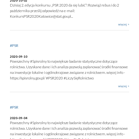
2020-10-02
Dzisiaj 2. edycja konkursu „PSR 2020 da się lubić”! Rozwiąż rebus i do 2
października prześlij odpowiedź na e-mail:
KonkursPSR2020Katowice@stat.gov.pl...
więcej >
#PSR
2020-09-10
Powszechny #Spisrolny to największe badanie statystyczne dotyczące
rolnictwa. Uzyskane dane i ich analiza pozwolą zaplanować środki finansowe
na inwestycje lokalne i ogólnokrajowe związane z rolnictwem. więcej info -
https://spisrolny.gov.pl/ #PSR2020 #LiczySięRolnictwo
więcej >
#PSR
2020-09-04
Powszechny #Spisrolny to największe badanie statystyczne dotyczące
rolnictwa. Uzyskane dane i ich analiza pozwolą zaplanować środki finansowe
na inwestycje lokalne i ogólnokrajowe związane z rolnictwem. więcej info -