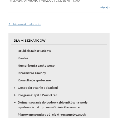
https://spisrolny.gov.pl/ #PSR2020 #LiczySięRolnictwo
więcej >
Archiwum aktualności »
DLA MIESZKAŃCÓW
Druki dla mieszkańców
Kontakt
Numer konta bankowego
Informator Gminny
Konsultacje społeczne
Gospodarowanie odpadami
Program Czyste Powietrze
Dofinansowanie do budowy zbiorników na wody
opadowe i roztopowe w Gminie Gaszowice.
Planowane pomiary pól elektromagnetycznych