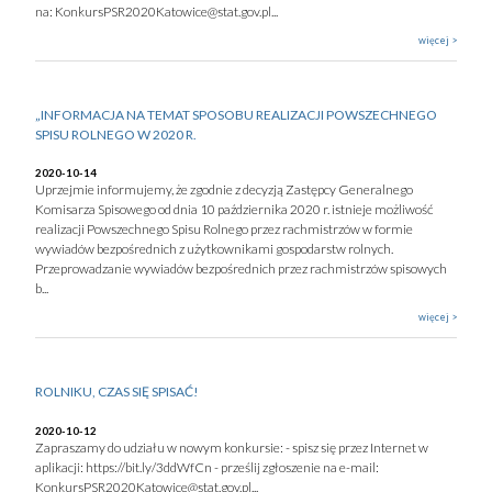
na: KonkursPSR2020Katowice@stat.gov.pl...
więcej >
„INFORMACJA NA TEMAT SPOSOBU REALIZACJI POWSZECHNEGO
SPISU ROLNEGO W 2020 R.
2020-10-14
Uprzejmie informujemy, że zgodnie z decyzją Zastępcy Generalnego
Komisarza Spisowego od dnia 10 października 2020 r. istnieje możliwość
realizacji Powszechnego Spisu Rolnego przez rachmistrzów w formie
wywiadów bezpośrednich z użytkownikami gospodarstw rolnych.
Przeprowadzanie wywiadów bezpośrednich przez rachmistrzów spisowych
b...
więcej >
ROLNIKU, CZAS SIĘ SPISAĆ!
2020-10-12
Zapraszamy do udziału w nowym konkursie: - spisz się przez Internet w
aplikacji: https://bit.ly/3ddWfCn - prześlij zgłoszenie na e-mail:
KonkursPSR2020Katowice@stat.gov.pl...