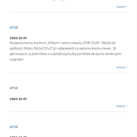
więcej >
#PSR
2020-10-07
Rozpoczynamy konkurs „Klikam i wiem więcej o PSR 2020”. Wejdź do
aplikacji: https://bit.ly/33vZ1ji i odpowiedz na pytania konkursowe. 10
pierwszych uczestników z największą liczbą punktów otrzyma atrakcyjne
nagrody!
więcej >
#PSR
2020-10-07
więcej >
#PSR