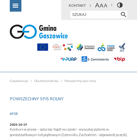
KONTAKT
Gaszowice.pl
Dla mieszkańców
Powszechny spis rolny
POWSZECHNY SPIS ROLNY
#PSR
2020-10-19
Konkurs w prasie – spisz się i bądź na czasie! - wyszukaj pytanie w
poniedziałkowym lub piątkowym Dzienniku Zachodnim - odpowiedź prześlij