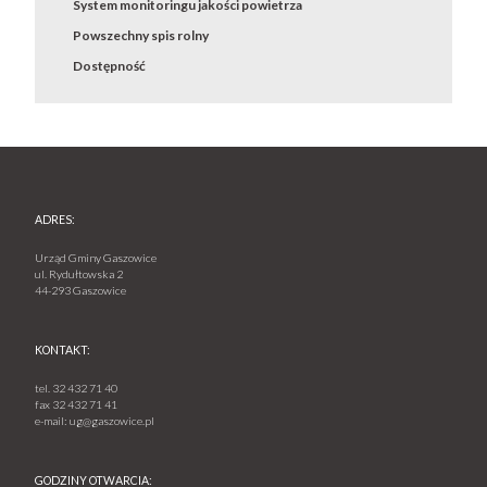
System monitoringu jakości powietrza
Powszechny spis rolny
Dostępność
ADRES:
Urząd Gminy Gaszowice
ul. Rydułtowska 2
44-293 Gaszowice
KONTAKT:
tel.
32 432 71 40
fax
32 432 71 41
e-mail:
ug@gaszowice.pl
GODZINY OTWARCIA: