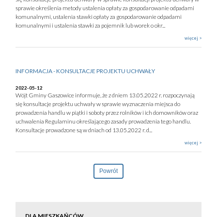
sprawie określenia metody ustalenia opłaty za gospodarowanie odpadami
komunalnymi, ustalenia stawki opłaty za gospodarowanie odpadami
komunalnymi i ustalenia stawki za pojemnik lub worek o okr...
więcej >
INFORMACJA - KONSULTACJE PROJEKTU UCHWAŁY
2022-05-12
Wójt Gminy Gaszowice informuje, że z dniem 13.05.2022 r. rozpoczynają
się konsultacje projektu uchwały w sprawie wyznaczenia miejsca do
prowadzenia handlu w piątki i soboty przez rolników i ich domowników oraz
uchwalenia Regulaminu określającego zasady prowadzenia tego handlu.
Konsultacje prowadzone są w dniach od 13.05.2022 r. d...
więcej >
Powrót
DLA MIESZKAŃCÓW