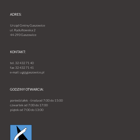
ADRES:
Urząd Gminy Gaszowice
ul. Rydułtowska 2
44-293 Gaszowice
KONTAKT:
tel.
32 432 71 40
fax
32 432 71 41
e-mail:
ug@gaszowice.pl
GODZINY OTWARCIA:
poniedziałek - środa od 7:00 do 15:00
czwartek od 7:00 do 17:00
piątek od 7:00 do 13:00