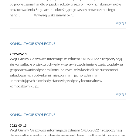
do prowadzenia handlu w piątki i soboty przez rolników i ich domowników
oraz uchwalenia Regulaminu określającego zasady prowadzenia tego
handlu. W wyżej wskazanym okr...
więcej >
KONSULTACJE SPOŁECZNE
2022-05-13
Wójt Gminy Gaszowice informuje, że z dniem 14.05.2022 r. rozpoczynają
się konsultacje projektu uchwały w sprawie zwolnienia w części z opłaty za
gospodarowanie odpadami komunalnymi od właścicieli nieruchomości
zabudowanych budynkami mieszkalnymi jednorodzinnymi
kompostujących bioodpady stanowiące odpady komunalne w
kompostowniku p...
więcej >
KONSULTACJE SPOŁECZNE
2022-05-13
Wójt Gminy Gaszowice informuje, że z dniem 14.05.2022 r. rozpoczynają
się konsultacje projektu uchwały w sprawie konsultacji projektu uchwały w