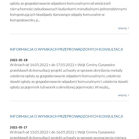
opłaty za gospodarowanie odpadami komunalnymi od właścicieli
nieruchomości zabudowanych budynkami mieszkalnymi jednorodzinnymi
kompostujących bioodpady stanowiące odpady komunalne w
kompostowniku p...
więcej >
INFORMACJA O WYNIKACH PRZEPROWADZONYCH KONSULTACJI
2022-05-18
W dniach od 14.05.2022 r. do 17.05.2022 r. Wójt Gminy Gaszowice
przedstawił do konsultacji projekt uchwały w sprawie określania metody
ustalenia opłaty za gospodarowanie odpadami komunalnymi, ustalenia
stawki opłaty za gospodarowanie odpadami komunalnymi i ustalenia stawki
opłaty za pojemnik lub worek o określonej pojemności. W wyżej...
więcej >
INFORMACJA O WYNIKACH PRZEPROWADZONYCH KONSULTACJI
2022-05-17
W dniach od 13.05.2022 r. do 16.05.2022 r. Wójt Gminy Gaszowice
przedstawił do konsultacji projekt uchwały w sprawie wyznaczenia miejsca