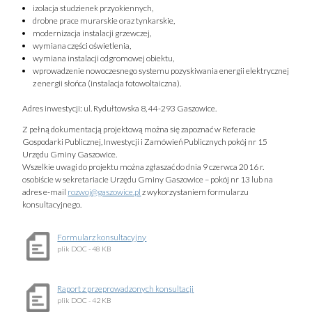
izolacja studzienek przyokiennych,
drobne prace murarskie oraz tynkarskie,
modernizacja instalacji grzewczej,
wymiana części oświetlenia,
wymiana instalacji odgromowej obiektu,
wprowadzenie nowoczesnego systemu pozyskiwania energii elektrycznej
z energii słońca (instalacja fotowoltaiczna).
Adres inwestycji: ul. Rydułtowska 8, 44-293 Gaszowice.
Z pełną dokumentacją projektową można się zapoznać w Referacie
Gospodarki Publicznej, Inwestycji i Zamówień Publicznych pokój nr 15
Urzędu Gminy Gaszowice.
Wszelkie uwagi do projektu można zgłaszać do dnia 9 czerwca 2016 r.
osobiście w sekretariacie Urzędu Gminy Gaszowice – pokój nr 13 lub na
adres e-mail
rozwoj@gaszowice.pl
z wykorzystaniem formularzu
konsultacyjnego.
Formularz konsultacyjny
plik
DOC
- 48 KB
Raport z przeprowadzonych konsultacji
plik
DOC
- 42 KB