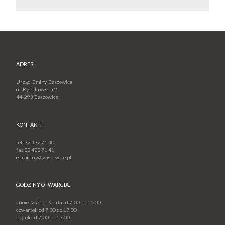
ADRES:
Urząd Gminy Gaszowice
ul. Rydułtowska 2
44-293 Gaszowice
KONTAKT:
tel.
32 432 71 40
fax
32 432 71 41
e-mail:
ug@gaszowice.pl
GODZINY OTWARCIA:
poniedziałek - środa od 7:00 do 15:00
czwartek od 7:00 do 17:00
piątek od 7:00 do 13:00