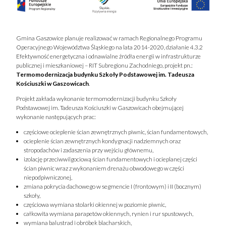
Gmina Gaszowice planuje realizować w ramach Regionalnego Programu
Operacyjnego Województwa Śląskiego na lata 2014-2020, działanie 4.3.2
Efektywność energetyczna i odnawialne źródła energii w infrastrukturze
publicznej i mieszkaniowej – RIT Subregionu Zachodniego, projekt pn.:
Termomodernizacja budynku Szkoły Podstawowej im. Tadeusza
Kościuszki w Gaszowicach
.
Projekt zakłada wykonanie termomodernizacji budynku Szkoły
Podstawowej im. Tadeusza Kościuszki w Gaszowicach obejmującej
wykonanie następujących prac:
częściowe ocieplenie ścian zewnętrznych piwnic, ścian fundamentowych,
ocieplenie ścian zewnętrznych kondygnacji nadziemnych oraz
stropodachów i zadaszenia przy wejściu głównemu,
izolację przeciwwilgociową ścian fundamentowych i ocieplanej części
ścian piwnic wraz z wykonaniem drenażu obwodowego w części
niepodpiwniczonej,
zmiana pokrycia dachowego w segmencie I (frontowym) i II (bocznym)
szkoły,
częściowa wymiana stolarki okiennej w poziomie piwnic,
całkowita wymiana parapetów okiennych, rynien i rur spustowych,
wymiana balustrad i obróbek blacharskich,