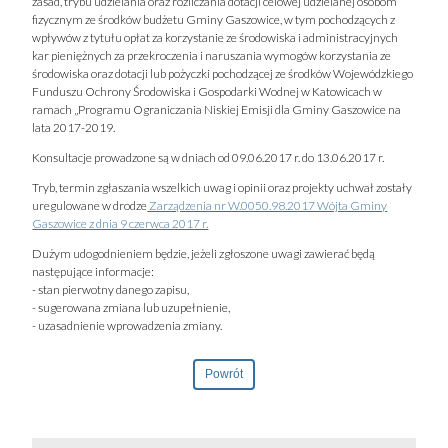
zasad, trybu udzielania oraz rozliczania dotacji celowej udzielanej osobom
fizycznym ze środków budżetu Gminy Gaszowice, w tym pochodzących z
wpływów z tytułu opłat za korzystanie ze środowiska i administracyjnych
kar pieniężnych za przekroczenia i naruszania wymogów korzystania ze
środowiska oraz dotacji lub pożyczki pochodzącej ze środków Wojewódzkiego
Funduszu Ochrony Środowiska i Gospodarki Wodnej w Katowicach w
ramach „Programu Ograniczania Niskiej Emisji dla Gminy Gaszowice na
lata 2017-2019.
Konsultacje prowadzone są w dniach od 09.06.2017 r. do 13.06.2017 r.
Tryb, termin zgłaszania wszelkich uwag i opinii oraz projekty uchwał zostały
uregulowane w drodze
Zarządzenia nr W.0050.98.2017 Wójta Gminy
Gaszowice z dnia 9 czerwca 2017 r.
Dużym udogodnieniem będzie, jeżeli zgłoszone uwagi zawierać będą
następujące informacje:
- stan pierwotny danego zapisu,
- sugerowana zmiana lub uzupełnienie,
- uzasadnienie wprowadzenia zmiany.
Powrót