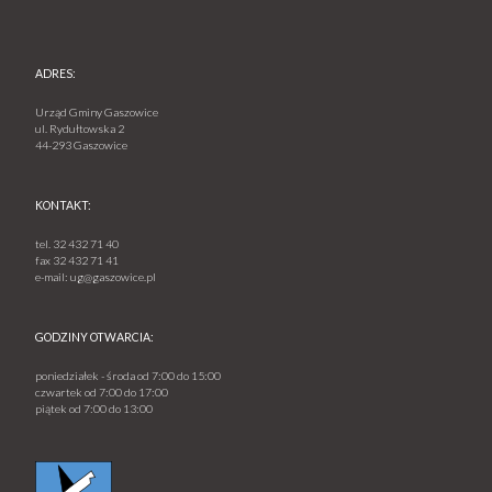
ADRES:
Urząd Gminy Gaszowice
ul. Rydułtowska 2
44-293 Gaszowice
KONTAKT:
tel.
32 432 71 40
fax
32 432 71 41
e-mail:
ug@gaszowice.pl
GODZINY OTWARCIA:
poniedziałek - środa od 7:00 do 15:00
czwartek od 7:00 do 17:00
piątek od 7:00 do 13:00