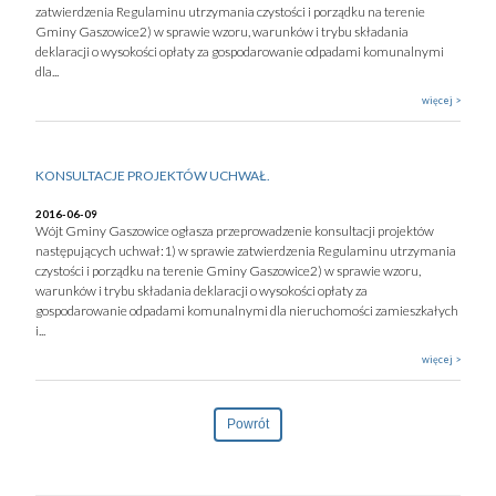
zatwierdzenia Regulaminu utrzymania czystości i porządku na terenie
Gminy Gaszowice2) w sprawie wzoru, warunków i trybu składania
deklaracji o wysokości opłaty za gospodarowanie odpadami komunalnymi
dla...
więcej >
KONSULTACJE PROJEKTÓW UCHWAŁ.
2016-06-09
Wójt Gminy Gaszowice ogłasza przeprowadzenie konsultacji projektów
następujących uchwał:1) w sprawie zatwierdzenia Regulaminu utrzymania
czystości i porządku na terenie Gminy Gaszowice2) w sprawie wzoru,
warunków i trybu składania deklaracji o wysokości opłaty za
gospodarowanie odpadami komunalnymi dla nieruchomości zamieszkałych
i...
więcej >
Powrót