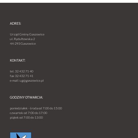
ADRES:
Urząd Gminy Gaszowice
ul. Rydułtowska 2
44-293 Gaszowice
KONTAKT:
tel.
32 432 71 40
fax
32 432 71 41
e-mail:
ug@gaszowice.pl
GODZINY OTWARCIA:
poniedziałek - środa od 7:00 do 15:00
czwartek od 7:00 do 17:00
piątek od 7:00 do 13:00