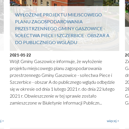
WYŁOŻENIE PROJEKTU MIEJSCOWEGO
PLANU ZAGOSPODAROWANIA
PRZESTRZENNEGO GMINY GASZOWICE -
SOŁECTWA PIECE I SZCZERBICE - OBSZAR A
DO PUBLICZNEGO WGLĄDU
2021-01-22
2
Wójt Gminy Gaszowice informuje, że wyłożenie
Z
projektu miejscowego planu zagospodarowania
Ga
przestrzennego Gminy Gaszowice - sołectwa Piece i
dn
Szczerbice - obszar A do publicznego wglądu odbędzie
20
się w okresie od dnia 1 lutego 2021 r. do dnia 22 lutego
28
2021 r. Obwieszczenie w tej sprawie zostało
G
zamieszczone w Biuletynie Informacji Publiczn...
Ga
j >
więcej >