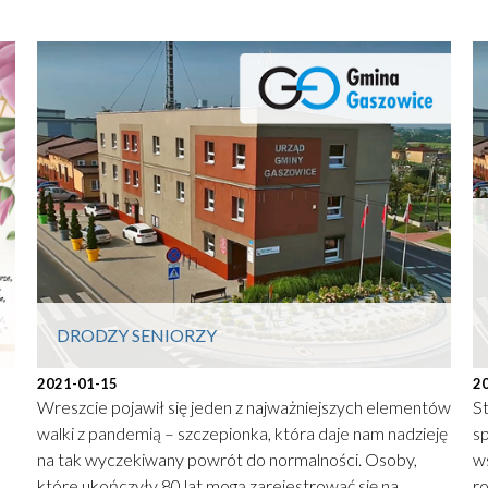
DRODZY SENIORZY
2021-01-15
2
Wreszcie pojawił się jeden z najważniejszych elementów
S
walki z pandemią – szczepionka, która daje nam nadzieję
sp
na tak wyczekiwany powrót do normalności. Osoby,
w
które ukończyły 80 lat mogą zarejestrować się na
r