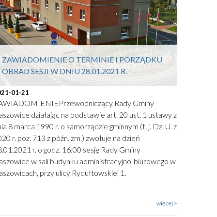
ZAWIADOMIENIE O TERMINIE I PORZĄDKU
OBRAD SESJI W DNIU 28.01.2021 R.
021-01-21
AWIADOMIENIEPrzewodniczący Rady Gminy
szowice działając na podstawie art. 20 ust. 1 ustawy z
ia 8 marca 1990 r. o samorządzie gminnym (t. j. Dz. U. z
20 r. poz. 713 z późn. zm.) zwołuje na dzień
.01.2021 r. o godz. 16:00 sesję Rady Gminy
aszowice w sali budynku administracyjno-biurowego w
szowicach, przy ulicy Rydułtowskiej 1.
więcej >