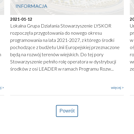
INFORMACJA
2021-01-12
2
Lokalna Grupa Działania Stowarzyszenie LYSKOR
U
rozpoczęła przygotowania do nowego okresu
p
programowania na lata 2021-2027, z którego środki
w 
pochodzące z budżetu Unii Europejskiej przeznaczone
o
m
będą na rozwój terenów wiejskich. Do tej pory
r
Stowarzyszenie pełniło rolę operatora w dystrybucji
w
środków z osi LEADER w ramach Programu Rozw...
ze
j >
więcej >
Powrót