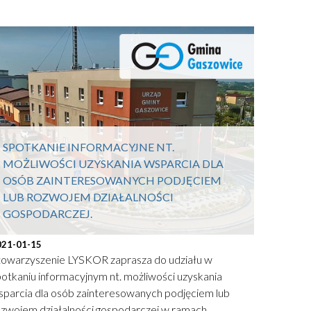
SPOTKANIE INFORMACYJNE NT.
MOŻLIWOŚCI UZYSKANIA WSPARCIA DLA
OSÓB ZAINTERESOWANYCH PODJĘCIEM
LUB ROZWOJEM DZIAŁALNOŚCI
GOSPODARCZEJ.
021-01-15
towarzyszenie LYSKOR zaprasza do udziału w
otkaniu informacyjnym nt. możliwości uzyskania
sparcia dla osób zainteresowanych podjęciem lub
ozwojem działalności gospodarczej w ramach