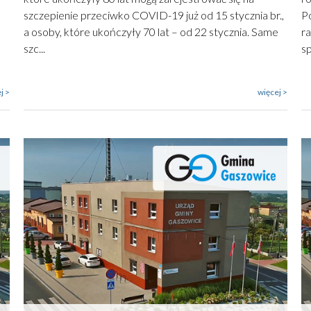
szczepienie przeciwko COVID-19 już od 15 stycznia br.,
P
a osoby, które ukończyły 70 lat – od 22 stycznia. Same
r
szc...
sp
j >
więcej >