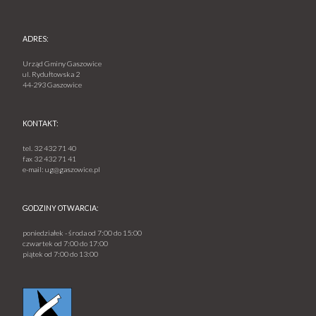
ADRES:
Urząd Gminy Gaszowice
ul. Rydułtowska 2
44-293 Gaszowice
KONTAKT:
tel.
32 432 71 40
fax
32 432 71 41
e-mail:
ug@gaszowice.pl
GODZINY OTWARCIA:
poniedziałek - środa od 7:00 do 15:00
czwartek od 7:00 do 17:00
piątek od 7:00 do 13:00