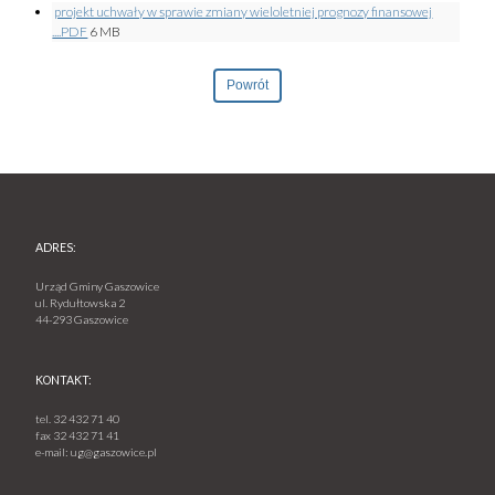
projekt uchwały w sprawie zmiany wieloletniej prognozy finansowej
....PDF
6 MB
Powrót
ADRES:
Urząd Gminy Gaszowice
ul. Rydułtowska 2
44-293 Gaszowice
KONTAKT:
tel.
32 432 71 40
fax
32 432 71 41
e-mail:
ug@gaszowice.pl