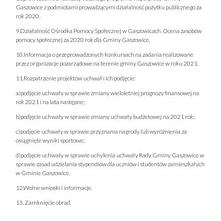
Gaszowice z podmiotami prowadzącymi działalność pożytku publicznego za
rok 2020.
9.Działalność Ośrodka Pomocy Społecznej w Gaszowicach. Ocena zasobów
pomocy społecznej za 2020 rok dla Gminy Gaszowice.
10.Informacja o przeprowadzonych konkursach na zadania realizowane
przez organizacje pozarządowe na terenie gminy Gaszowice w roku 2021.
11.Rozpatrzenie projektów uchwał i ich podjęcie:
a)podjęcie uchwały w sprawie zmiany wieloletniej prognozy finansowej na
rok 2021 i na lata następne;
b)podjęcie uchwały w sprawie zmiany uchwały budżetowej na 2021 rok;
c)podjęcie uchwały w sprawie przyznania nagrody lub wyróżnienia za
osiągnięte wyniki sportowe;
d)podjęcie uchwały w sprawie uchylenia uchwały Rady Gminy Gaszowice w
sprawie zasad udzielania stypendiów dla uczniów i studentów zamieszkałych
w Gminie Gaszowice.
12.Wolne wnioski i informacje.
13. Zamknięcie obrad.