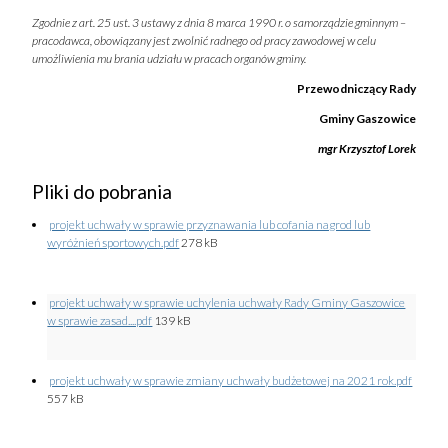
Zgodnie z art. 25 ust. 3 ustawy z dnia 8 marca 1990 r. o samorządzie gminnym –
pracodawca, obowiązany jest zwolnić radnego od pracy zawodowej w celu
umożliwienia mu brania udziału w pracach organów gminy.
Przewodniczący Rady
Gminy Gaszowice
mgr Krzysztof Lorek
Pliki do pobrania
projekt uchwały w sprawie przyznawania lub cofania nagrod lub
wyróżnień sportowych.pdf
278 kB
projekt uchwały w sprawie uchylenia uchwały Rady Gminy Gaszowice
w sprawie zasad....pdf
139 kB
projekt uchwały w sprawie zmiany uchwały budżetowej na 2021 rok.pdf
557 kB