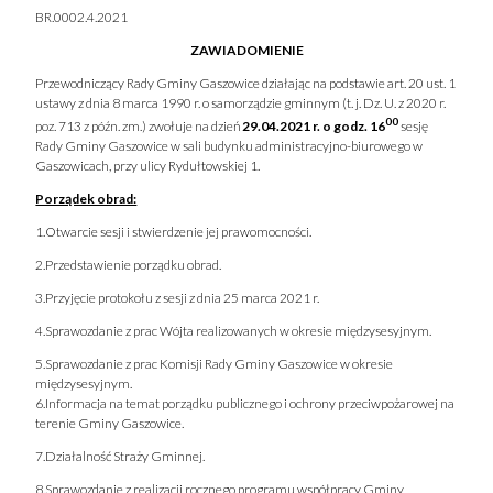
BR.0002.4.2021
ZAWIADOMIENIE
Przewodniczący Rady Gminy Gaszowice działając na podstawie art. 20 ust. 1
ustawy z dnia 8 marca 1990 r. o samorządzie gminnym (t. j. Dz. U. z 2020 r.
00
poz. 713 z późn. zm.) zwołuje na dzień
29.04.2021 r. o godz. 16
sesję
Rady Gminy Gaszowice w sali budynku administracyjno-biurowego w
Gaszowicach, przy ulicy Rydułtowskiej 1.
Porządek obrad:
1.Otwarcie sesji i stwierdzenie jej prawomocności.
2.Przedstawienie porządku obrad.
3.Przyjęcie protokołu z sesji z dnia 25 marca 2021 r.
4.Sprawozdanie z prac Wójta realizowanych w okresie międzysesyjnym.
5.Sprawozdanie z prac Komisji Rady Gminy Gaszowice w okresie
międzysesyjnym.
6.Informacja na temat porządku publicznego i ochrony przeciwpożarowej na
terenie Gminy Gaszowice.
7.Działalność Straży Gminnej.
8.Sprawozdanie z realizacji rocznego programu współpracy Gminy