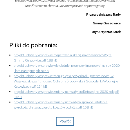
pracodawca, obowiązany jest zwolnić radnego od pracy zawodowej w celu
umożliwienia mu brania udziału w pracach organów gminy.
Przewodniczący Rady
Gminy Gaszowice
mgr Krzysztof Lorek
Pliki do pobrania:
projekt uchwały w sprawie rozpatrzenia skargi na działaność Wójta
Gminy Gaszowice.pdf 188 kB
projekt uchwały w sprawie wieloletniej prognozy finansowej na rok 2020
i lata następne.pdf 8 MB
projekt uchwały w sprawie zaciągnięcia pożyczki długoterminowej w
Wojewódzkiego Funduszu Ochrony Środowiska i Gospodarki Wodnej w
Katowicach.pdf 124 kB
projekt uchwały w sprawie zmiany uchwały budżetowej na 2020 rok.pdf
3 MB
projekt uchwały w sprawie zmiany uchwały w sprawie ustalenia
wysokości diet oraz zwrotu kosztów podróży.pdf 108 kB
Powrót