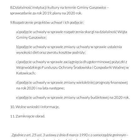
8.Działalność instytucji kultury na terenie Gminy Gaszowice –
sprawozdanie za rok 2019, plany na 2020 rok.
9.Rozpatrzenie projektów uchwał i ich podjęcie:
a)podjęcie uchwały w sprawie rozpatrzenia skargi na działalność Wójta
Gminy Gaszowice;
b)podjęcie uchwały w sprawie zmiany uchwały w sprawie ustalenia
wysokości diet oraz zwrotu kosztów podróży;
c)podjęcie uchwały w sprawie zaciągnięcia długoterminowej pożyczki z
Wojewódzkiego Funduszu Ochrony Środowiska i Gospodarki Wodnej w
Katowicach;
d)podjęcie uchwały w sprawie zmiany wieloletniej prognozy finansowej
na rok 2020 i na lata następne;
e)podjęcie uchwały w sprawie zmiany uchwały budżetowej na 2020 rok.
10. Wolne wnioski i informacje.
11. Zamknięcie obrad.
Zgodnie z art. 25 ust. 3 ustawy z dnia 8 marca 1990 r. o samorządzie gminnym –