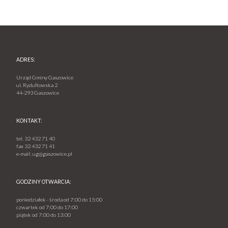
ADRES:
Urząd Gminy Gaszowice
ul. Rydułtowska 2
44-293 Gaszowice
KONTAKT:
tel.
32 432 71 40
fax
32 432 71 41
e-mail:
ug@gaszowice.pl
GODZINY OTWARCIA:
poniedziałek - środa od 7:00 do 15:00
czwartek od 7:00 do 17:00
piątek od 7:00 do 13:00