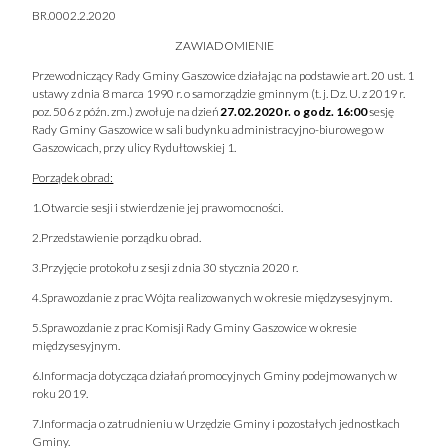
BR.0002.2.2020
ZAWIADOMIENIE
Przewodniczący Rady Gminy Gaszowice działając na podstawie art. 20 ust. 1
ustawy z dnia 8 marca 1990 r. o samorządzie gminnym (t. j. Dz. U. z 2019 r.
poz. 506 z późn. zm.) zwołuje na dzień
27.02.2020 r.
o godz.
16:00
sesję
Rady Gminy Gaszowice w sali budynku administracyjno-biurowego w
Gaszowicach, przy ulicy Rydułtowskiej 1.
Porządek obrad:
1.Otwarcie sesji i stwierdzenie jej prawomocności.
2.Przedstawienie porządku obrad.
3.Przyjęcie protokołu z sesji z dnia 30 stycznia 2020 r.
4.Sprawozdanie z prac Wójta realizowanych w okresie międzysesyjnym.
5.Sprawozdanie z prac Komisji Rady Gminy Gaszowice w okresie
międzysesyjnym.
6.Informacja dotycząca działań promocyjnych Gminy podejmowanych w
roku 2019.
7.Informacja o zatrudnieniu w Urzędzie Gminy i pozostałych jednostkach
Gminy.