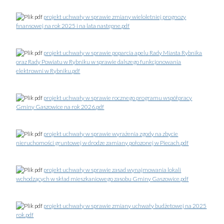
projekt uchwały w sprawie zmiany wieloletniej prognozy
finansowej na rok 2025 i na lata następne.pdf
projekt uchwały w sprawie poparcia apelu Rady Miasta Rybnika
oraz Rady Powiatu w Rybniku w sprawie dalszego funkcjonowania
elektrowni w Rybniku.pdf
projekt uchwały w sprawie rocznego programu współpracy
Gminy Gaszowice na rok 2026.pdf
projekt uchwały w sprawie wyrażenia zgody na zbycie
nieruchomości gruntowej w drodze zamiany połozonej w Piecach.pdf
projekt uchwały w sprawie zasad wynajmowania lokali
wchodzących w skład mieszkaniowego zasobu Gminy Gaszowice.pdf
projekt uchwały w sprawie zmiany uchwały budżetowej na 2025
rok.pdf