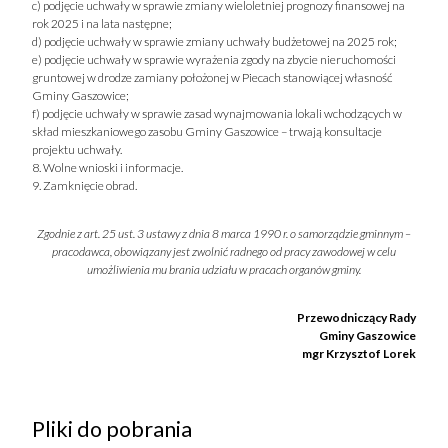
c) podjęcie uchwały w sprawie zmiany wieloletniej prognozy finansowej na
rok 2025 i na lata następne;
d) podjęcie uchwały w sprawie zmiany uchwały budżetowej na 2025 rok;
e) podjęcie uchwały w sprawie wyrażenia zgody na zbycie nieruchomości
gruntowej w drodze zamiany położonej w Piecach stanowiącej własność
Gminy Gaszowice;
f) podjęcie uchwały w sprawie zasad wynajmowania lokali wchodzących w
skład mieszkaniowego zasobu Gminy Gaszowice – trwają konsultacje
projektu uchwały.
8. Wolne wnioski i informacje.
9. Zamknięcie obrad.
Zgodnie z art. 25 ust. 3 ustawy z dnia 8 marca 1990 r. o samorządzie gminnym –
pracodawca, obowiązany jest zwolnić radnego od pracy zawodowej w celu
umożliwienia mu brania udziału w pracach organów gminy.
Przewodniczący Rady
Gminy Gaszowice
mgr Krzysztof Lorek
Pliki do pobrania