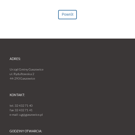
Powrót
ADRES:
Urząd Gminy Gaszowice
ul. Rydułtowska 2
44-293 Gaszowice
KONTAKT:
tel.
32 432 71 40
fax
32 432 71 41
e-mail:
ug@gaszowice.pl
GODZINY OTWARCIA: