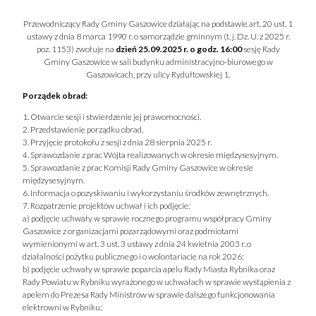
Przewodniczący Rady Gminy Gaszowice działając na podstawie art. 20 ust. 1
ustawy z dnia 8 marca 1990 r. o samorządzie gminnym (t. j. Dz. U. z 2025 r.
poz. 1153) zwołuje na
dzień 25.09.2025 r. o godz. 16:00
sesję Rady
Gminy Gaszowice w sali budynku administracyjno-biurowego w
Gaszowicach, przy ulicy Rydułtowskiej 1.
Porządek obrad:
1. Otwarcie sesji i stwierdzenie jej prawomocności.
2. Przedstawienie porządku obrad.
3. Przyjęcie protokołu z sesji z dnia 28 sierpnia 2025 r.
4. Sprawozdanie z prac Wójta realizowanych w okresie międzysesyjnym.
5. Sprawozdanie z prac Komisji Rady Gminy Gaszowice w okresie
międzysesyjnym.
6. Informacja o pozyskiwaniu i wykorzystaniu środków zewnętrznych.
7. Rozpatrzenie projektów uchwał i ich podjęcie:
a) podjęcie uchwały w sprawie rocznego programu współpracy Gminy
Gaszowice z organizacjami pozarządowymi oraz podmiotami
wymienionymi w art. 3 ust. 3 ustawy z dnia 24 kwietnia 2003 r. o
działalności pożytku publicznego i o wolontariacie na rok 2026;
b) podjęcie uchwały w sprawie poparcia apelu Rady Miasta Rybnika oraz
Rady Powiatu w Rybniku wyrażonego w uchwałach w sprawie wystąpienia z
apelem do Prezesa Rady Ministrów w sprawie dalszego funkcjonowania
elektrowni w Rybniku;