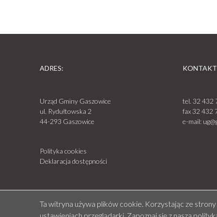
ADRES:
KONTAKT
Urząd Gminy Gaszowice
tel.
32 432 
ul. Rydułtowska 2
fax
32 432 
44-293 Gaszowice
e-mail:
ug@g
Polityka cookies
Deklaracja dostępności
Ta witryna używa plików cookie. Korzystając ze stron
ustawieniach przeglądarki. Zapoznaj się z naszą
polityk