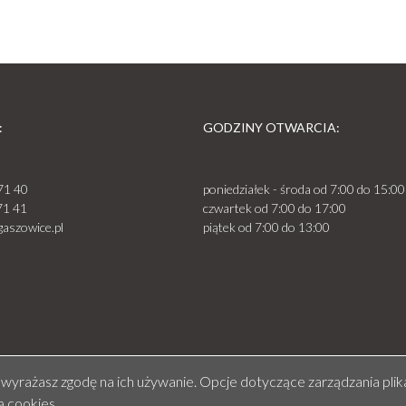
:
GODZINY OTWARCIA:
71 40
poniedziałek - środa od 7:00 do 15:00
71 41
czwartek od 7:00 do 17:00
aszowice.pl
piątek od 7:00 do 13:00
y wyrażasz zgodę na ich używanie. Opcje dotyczące zarządzania pli
ą cookies
.