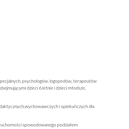
pecjalnych, psychologów, logopedów, terapeutów
jmującymi dzieci 6 letnie i dzieci młodsze,
dydaktycznych,wychowawczych i opiekuńczych dla
;
 nieruchomości spowodowanego podziałem