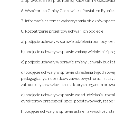
5. Sprawozdanie z prac Komisji Rady Gminy Gaszowic
6. Współpraca Gminy Gaszowice z Powiatem Rybnickim
7. Informacja na temat wykorzystania obiektów spor
8. Rozpatrzenie projektów uchwał i ich podjęcie:
a) podjęcie uchwały w sprawie udzielenia pomocy rz
b) podjęcie uchwały w sprawie zmiany wieloletniej pro
c) podjęcie uchwały w sprawie zmiany uchwały budżet
d) podjęcie uchwały w sprawie określenia tygodnio
pedagogicznych, doradców zawodowych oraz nauczycieli
zatrudnionych w szkołach, dla których organem prow
e) podjęcie uchwały w sprawie zasad udzielania i ro
dyrektorów przedszkoli, szkół podstawowych, zespo
f) podjęcie uchwały w sprawie ustalenia wysokości s