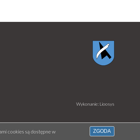
Wykonanie: Lioosys
kami cookies są dostępne w
ZGODA