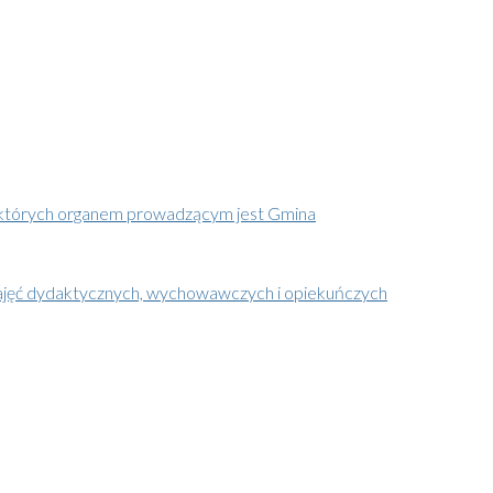
a których organem prowadzącym jest Gmina
 zajęć dydaktycznych, wychowawczych i opiekuńczych