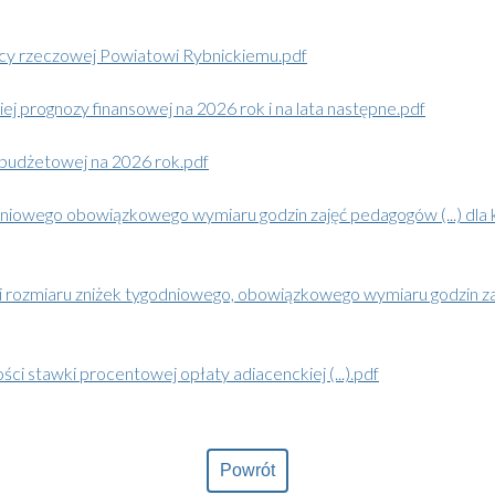
ocy rzeczowej Powiatowi Rybnickiemu.pdf
ej prognozy finansowej na 2026 rok i na lata następne.pdf
 budżetowej na 2026 rok.pdf
dniowego obowiązkowego wymiaru godzin zajęć pedagogów (...) dl
a i rozmiaru zniżek tygodniowego, obowiązkowego wymiaru godzin
ci stawki procentowej opłaty adiacenckiej (...).pdf
Powrót