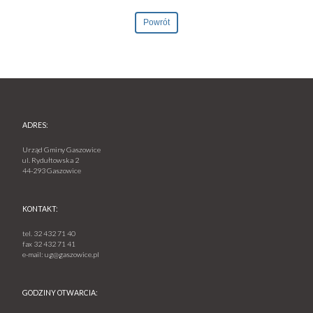
Powrót
ADRES:
Urząd Gminy Gaszowice
ul. Rydułtowska 2
44-293 Gaszowice
KONTAKT:
tel.
32 432 71 40
fax
32 432 71 41
e-mail:
ug@gaszowice.pl
GODZINY OTWARCIA: