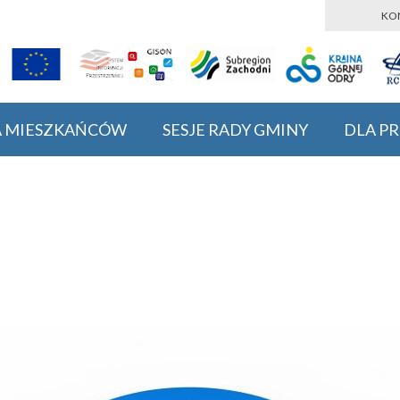
KO
A MIESZKAŃCÓW
SESJE RADY GMINY
DLA P