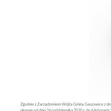
Zgodnie z Zarządzeniem Wójta Gminy Gaszowice z dni
okresie od dnia 26 października 2020 r. do 6 listopad