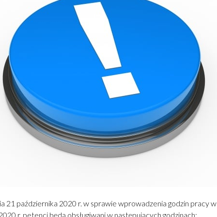
a 21 października 2020 r. w sprawie wprowadzenia godzin pracy
a 2020 r. petenci będą obsługiwani w następujących godzinach: