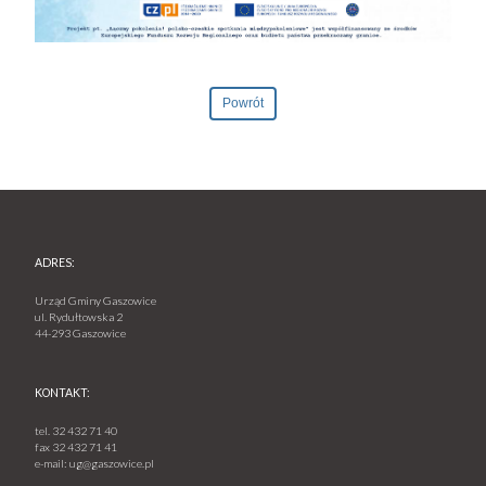
Powrót
ADRES:
Urząd Gminy Gaszowice
ul. Rydułtowska 2
44-293 Gaszowice
KONTAKT:
tel.
32 432 71 40
fax
32 432 71 41
e-mail:
ug@gaszowice.pl