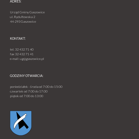
ADRES:
Urząd Gminy Gaszowice
ul. Rydułtowska 2
44-293 Gaszowice
KONTAKT:
tel.
32 432 71 40
fax
32 432 71 41
e-mail:
ug@gaszowice.pl
GODZINY OTWARCIA:
poniedziałek - środa od 7:00 do 15:00
czwartek od 7:00 do 17:00
piątek od 7:00 do 13:00