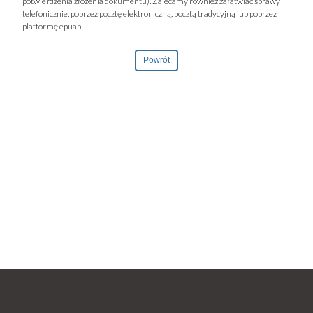
potwierdzenia złożenia dokumentu). Zalecamy również załatwiać sprawy
telefonicznie, poprzez pocztę elektroniczną, pocztą tradycyjną lub poprzez
platformę epuap.
Powrót