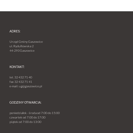
ADRES:
Urząd Gminy Gaszowice
ul. Rydułtowska 2
44-293 Gaszowice
KONTAKT:
tel.
32 432 71 40
fax
32 432 71 41
e-mail:
ug@gaszowice.pl
GODZINY OTWARCIA:
poniedziałek - środa od 7:00 do 15:00
czwartek od 7:00 do 17:00
piątek od 7:00 do 13:00