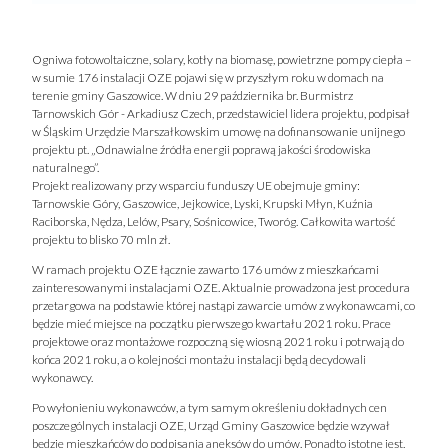
Ogniwa fotowoltaiczne, solary, kotły na biomasę, powietrzne pompy ciepła –
w sumie 176 instalacji OZE pojawi się w przyszłym roku w domach na
terenie gminy Gaszowice. W dniu 29 października br. Burmistrz
Tarnowskich Gór - Arkadiusz Czech, przedstawiciel lidera projektu, podpisał
w Śląskim Urzędzie Marszałkowskim umowę na dofinansowanie unijnego
projektu pt. „Odnawialne źródła energii poprawą jakości środowiska
naturalnego”.
Projekt realizowany przy wsparciu funduszy UE obejmuje gminy:
Tarnowskie Góry, Gaszowice, Jejkowice, Lyski, Krupski Młyn, Kuźnia
Raciborska, Nędza, Lelów, Psary, Sośnicowice, Tworóg. Całkowita wartość
projektu to blisko 70 mln zł.
W ramach projektu OZE łącznie zawarto 176 umów z mieszkańcami
zainteresowanymi instalacjami OZE. Aktualnie prowadzona jest procedura
przetargowa na podstawie której nastąpi zawarcie umów z wykonawcami, co
będzie mieć miejsce na początku pierwszego kwartału 2021 roku. Prace
projektowe oraz montażowe rozpoczną się wiosną 2021 roku i potrwają do
końca 2021 roku, a o kolejności montażu instalacji będą decydowali
wykonawcy.
Po wyłonieniu wykonawców, a tym samym określeniu dokładnych cen
poszczególnych instalacji OZE, Urząd Gminy Gaszowice będzie wzywał
będzie mieszkańców do podpisania aneksów do umów. Ponadto istotne jest,