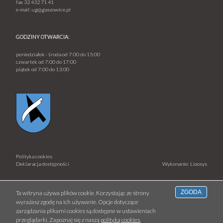
fax
32 432 71 41
e-mail:
ug@gaszowice.pl
GODZINY OTWARCIA:
poniedziałek - środa od 7:00 do 15:00
czwartek od 7:00 do 17:00
piątek od 7:00 do 13:00
Polityka cookies
Deklaracja dostępności
Wykonanie: Lioosys
ZGODA
Ta witryna używa plików cookie. Korzystając ze strony
wyrażasz zgodę na ich używanie. Opcje dotyczące
zarządzania plikami cookies są dostępne w ustawieniach
przeglądarki. Zapoznaj się z naszą
polityką cookies
.