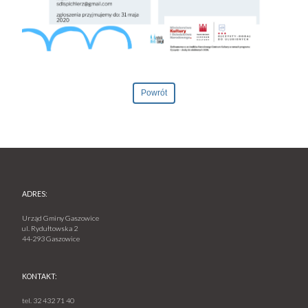
Powrót
ADRES:
Urząd Gminy Gaszowice
ul. Rydułtowska 2
44-293 Gaszowice
KONTAKT:
tel.
32 432 71 40