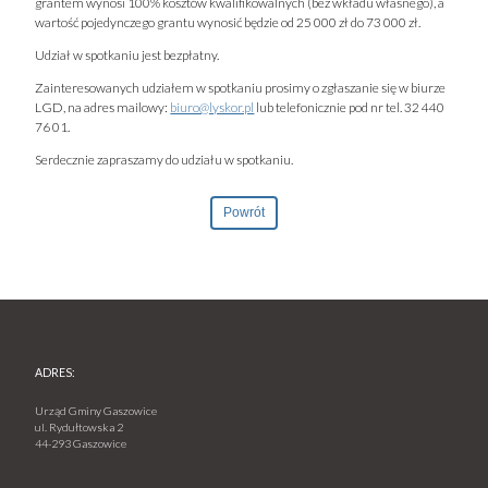
grantem wynosi 100% kosztów kwalifikowalnych (bez wkładu własnego), a
wartość pojedynczego grantu wynosić będzie od 25 000 zł do 73 000 zł.
Udział w spotkaniu jest bezpłatny.
Zainteresowanych udziałem w spotkaniu prosimy o zgłaszanie się w biurze
LGD, na adres mailowy:
biuro@lyskor.pl
lub telefonicznie pod nr tel. 32 440
76 01.
Serdecznie zapraszamy do udziału w spotkaniu.
Powrót
ADRES:
Urząd Gminy Gaszowice
ul. Rydułtowska 2
44-293 Gaszowice