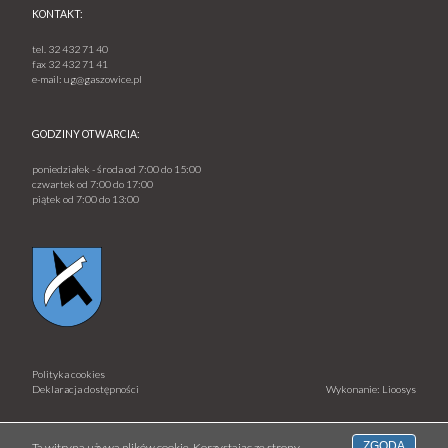
KONTAKT:
tel.
32 432 71 40
fax
32 432 71 41
e-mail:
ug@gaszowice.pl
GODZINY OTWARCIA:
poniedziałek - środa od 7:00 do 15:00
czwartek od 7:00 do 17:00
piątek od 7:00 do 13:00
Polityka cookies
Deklaracja dostępności
Wykonanie: Lioosys
ZGODA
Ta witryna używa plików cookie. Korzystając ze strony