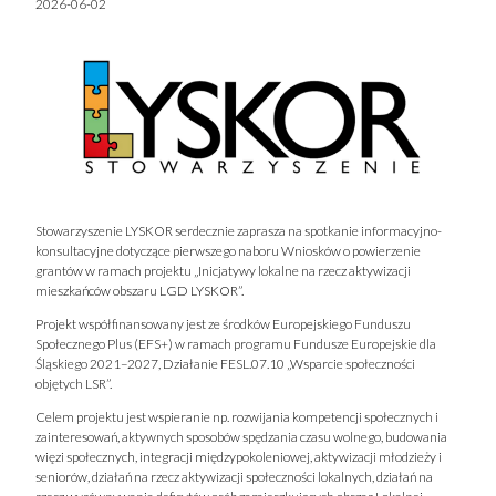
2026-06-02
Stowarzyszenie LYSKOR serdecznie zaprasza na spotkanie informacyjno-
konsultacyjne dotyczące pierwszego naboru Wniosków o powierzenie
grantów w ramach projektu „Inicjatywy lokalne na rzecz aktywizacji
mieszkańców obszaru LGD LYSKOR”.
Projekt współfinansowany jest ze środków Europejskiego Funduszu
Społecznego Plus (EFS+) w ramach programu Fundusze Europejskie dla
Śląskiego 2021–2027, Działanie FESL.07.10 „Wsparcie społeczności
objętych LSR”.
Celem projektu jest wspieranie np. rozwijania kompetencji społecznych i
zainteresowań, aktywnych sposobów spędzania czasu wolnego, budowania
więzi społecznych, integracji międzypokoleniowej, aktywizacji młodzieży i
seniorów, działań na rzecz aktywizacji społeczności lokalnych, działań na