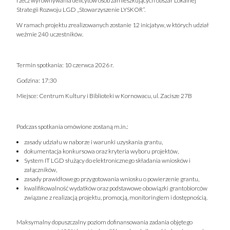
rzecz wyrównywania deficytów osób zamieszkujących obszar Lokalnej
Strategii Rozwoju LGD „Stowarzyszenie LYSKOR”.
W ramach projektu zrealizowanych zostanie 12 inicjatyw, w których udział
weźmie 240 uczestników.
Termin spotkania: 10 czerwca 2026 r.
Godzina: 17:30
Miejsce: Centrum Kultury i Biblioteki w Kornowacu, ul. Zacisze 27B
Podczas spotkania omówione zostaną m.in.:
zasady udziału w naborze i warunki uzyskania grantu,
dokumentacja konkursowa oraz kryteria wyboru projektów,
System IT LGD służący do elektronicznego składania wniosków i
załączników,
zasady prawidłowego przygotowania wniosku o powierzenie grantu,
kwalifikowalność wydatków oraz podstawowe obowiązki grantobiorców
związane z realizacją projektu, promocją, monitoringiem i dostępnością.
Maksymalny dopuszczalny poziom dofinansowania zadania objętego