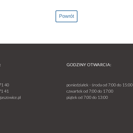
Powrót
:
GODZINY OTWARCIA:
71 40
poniedziałek - środa od 7:00 do 15:00
71 41
czwartek od 7:00 do 17:00
aszowice.pl
piątek od 7:00 do 13:00