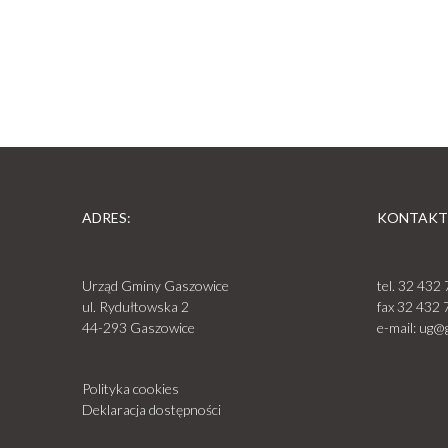
ADRES:
KONTAKT
Urząd Gminy Gaszowice
tel.
32 432 
ul. Rydułtowska 2
fax
32 432 
44-293 Gaszowice
e-mail:
ug@g
Polityka cookies
Deklaracja dostępności