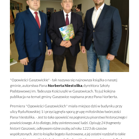
"Opowieści Gaszowickie" - tak nazywa się najnowsza książka o naszej
gminie, autorstwa Pana
Norberta Niestolika
, dyrektora Szkoły
Podstawowej im. Tadeusza Kościuszki w Gaszowicach. To już kolejna
publikacja na temat gminy Gaszowice napisana przez Pana Norberta.
Premiera "Opowieści Gaszowickich" miała miejsce dziś w budynku przy
ulicy Rydułtowskiej 1 i przyciągnęła sporą grupę miłośników twórczości
Pana Niestolika.
- Jest to taka opowieść na pograniczu pisarstwa historycznego i
powieściowego. A to dlatego, żeby zainteresować ludzi. Opisuję 24 fragmenty
historii Gaszowic, odkrywam różne osoby, od roku 1223 do czasów
współczesnych. Jest to książka bogato ilustrowana, a jej ostatni rozdział to takie