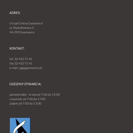
ADRES:
Urząd Gminy Gaszowice
ul. Rydułtowska 2
44-293 Gaszowice
KONTAKT:
tel.
32 432 71 40
fax
32 432 71 41
e-mail:
ug@gaszowice.pl
GODZINY OTWARCIA:
poniedziałek - środa od 7:00 do 15:00
czwartek od 7:00 do 17:00
piątek od 7:00 do 13:00