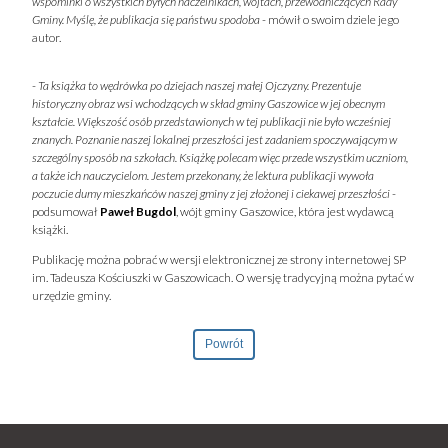
wspominki o wszystkich byłych naczelnikach, wójtach, przewodniczących Rady
Gminy. Myślę, że publikacja się państwu spodoba
- mówił o swoim dziele jego
autor.
-
Ta książka to wędrówka po dziejach naszej małej Ojczyzny. Prezentuje
historyczny obraz wsi wchodzących w skład gminy Gaszowice w jej obecnym
kształcie. Większość osób przedstawionych w tej publikacji nie było wcześniej
znanych. Poznanie naszej lokalnej przeszłości jest zadaniem spoczywającym w
szczególny sposób na szkołach. Książkę polecam więc przede wszystkim uczniom,
a także ich nauczycielom. Jestem przekonany, że lektura publikacji wywoła
poczucie dumy mieszkańców naszej gminy z jej złożonej i ciekawej przeszłości
-
podsumował
Paweł Bugdol
, wójt gminy Gaszowice, która jest wydawcą
książki.
Publikację można pobrać w wersji elektronicznej ze strony internetowej SP
im. Tadeusza Kościuszki w Gaszowicach. O wersję tradycyjną można pytać w
urzędzie gminy.
Powrót