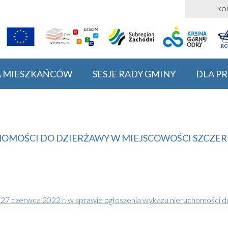
KO
A MIESZKAŃCÓW
SESJE RADY GMINY
DLA P
MOŚCI DO DZIERŻAWY W MIEJSCOWOŚCI SZCZERBIC
rwca 2022 r. w sprawie ogłoszenia wykazu nieruchomości do