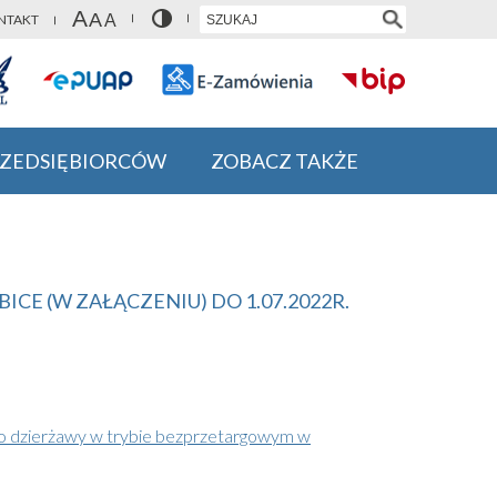
NTAKT
RZEDSIĘBIORCÓW
ZOBACZ TAKŻE
E (W ZAŁĄCZENIU) DO 1.07.2022R.
 dzierżawy w trybie bezprzetargowym w