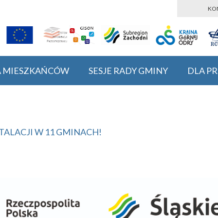
KO
A MIESZKAŃCÓW
SESJE RADY GMINY
DLA P
TALACJI W 11 GMINACH!