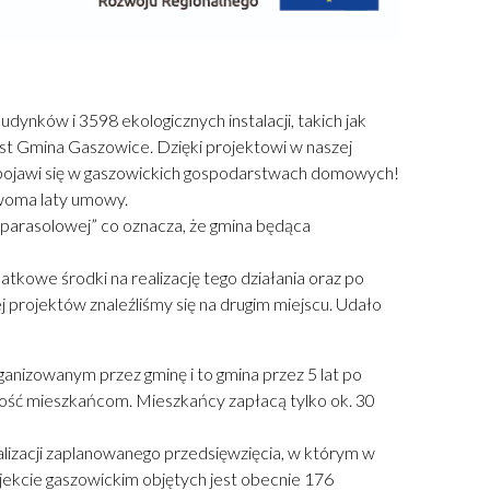
dynków i 3598 ekologicznych instalacji, takich jak
st Gmina Gaszowice. Dzięki projektowi w naszej
ji pojawi się w gaszowickich gospodarstwach domowych!
dwoma laty umowy.
„parasolowej” co oznacza, że gmina będąca
kowe środki na realizację tego działania oraz po
 projektów znaleźliśmy się na drugim miejscu. Udało
anizowanym przez gminę i to gmina przez 5 lat po
sność mieszkańcom. Mieszkańcy zapłacą tylko ok. 30
lizacji zaplanowanego przedsięwzięcia, w którym w
jekcie gaszowickim objętych jest obecnie 176