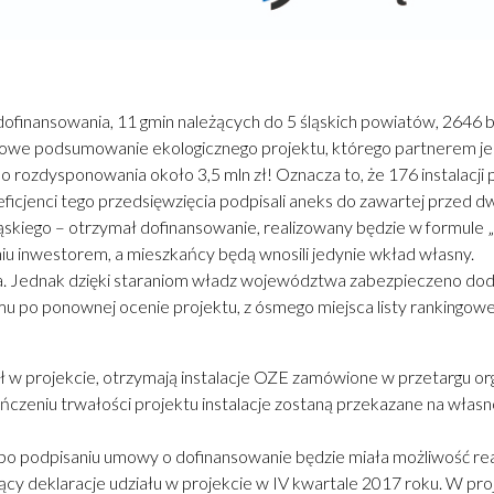
dofinansowania, 11 gmin należących do 5 śląskich powiatów, 2646 bu
czbowe podsumowanie ekologicznego projektu, którego partnerem je
do rozdysponowania około 3,5 mln zł! Oznacza to, że 176 instalac
ficjenci tego przedsięwzięcia podpisali aneks do zawartej przed 
ąskiego – otrzymał dofinansowanie, realizowany będzie w formule 
iu inwestorem, a mieszkańcy będą wnosili jedynie wkład własny.
a. Jednak dzięki staraniom władz województwa zabezpieczeno dodat
 po ponownej ocenie projektu, z ósmego miejsca listy rankingowej
 w projekcie, otrzymają instalacje OZE zamówione w przetargu org
ończeniu trwałości projektu instalacje zostaną przekazane na wła
po podpisaniu umowy o dofinansowanie będzie miała możliwość rea
ący deklaracje udziału w projekcie w IV kwartale 2017 roku. W pro