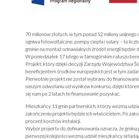
70 milionów złotych, w tym ponad 52 miliony unijnego 
ogniwa fotowoltaiczne, pompy ciepła i solary – to li
gminie na montaż odnawialnych źródeł energii będzie 
W poniedziałek 17 lutego w tarnogórskim ratuszu bene
Projekt, który dzięki decyzji Zarządu Województwa Śl
beneficjentem środków europejskich jest w tym zadan
Pierwotnie projekt nie został wybrany do finansowani
naszym odwołaniu od wyników konkursu, dzięki któremu
się nam po 2 latach te finansowanie pozyskać.
Mieszkańcy 11 gmin partnerskich, którzy wezmą udział
zakończeniu projektu będzie ich właścicielem. Po zak
procent kosztów instalacji.
Wybór projektu do dofinansowania oznacza, że gmina 
pierwszej kolejności wezmą udział mieszkańcy składaj