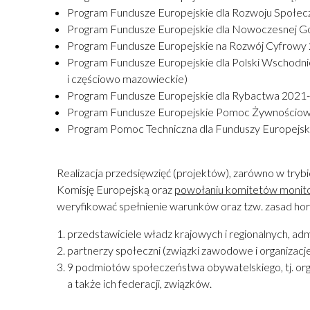
Program Fundusze Europejskie dla Rozwoju Społecz
Program Fundusze Europejskie dla Nowoczesnej Go
Program Fundusze Europejskie na Rozwój Cyfrowy 2
Program Fundusze Europejskie dla Polski Wschodniej
i częściowo mazowieckie)
Program Fundusze Europejskie dla Rybactwa 2021-2
Program Fundusze Europejskie Pomoc Żywnościowa 
Program Pomoc Techniczna dla Funduszy Europejski
Realizacja przedsięwzięć (projektów), zarówno w tryb
Komisję Europejską oraz
powołaniu komitetów monit
weryfikować spełnienie warunków oraz tzw. zasad ho
przedstawiciele władz krajowych i regionalnych, admi
partnerzy społeczni (związki zawodowe i organizacj
9 podmiotów społeczeństwa obywatelskiego, tj. org
a także ich federacji, związków.