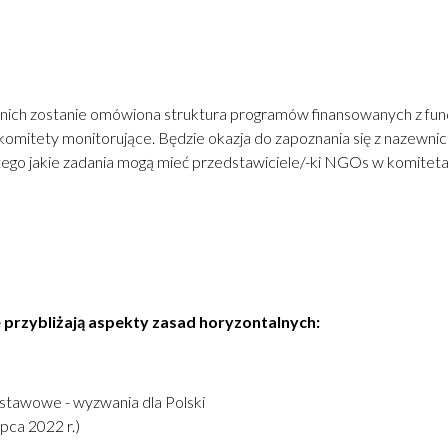
z nich zostanie omówiona struktura programów finansowanych z fun
 komitety monitorujące. Będzie okazja do zapoznania się z nazew
. tego jakie zadania mogą mieć przedstawiciele/-ki NGOs w komitet
 przybliżają aspekty zasad horyzontalnych:
dstawowe - wyzwania dla Polski
pca 2022 r.)