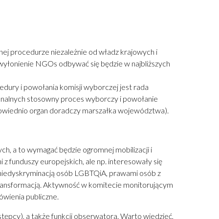
ej procedurze niezależnie od władz krajowych i
wyłonienie NGOs odbywać się będzie w najbliższych
ury i powołania komisji wyborczej jest rada
onalnych stosowny proces wyborczy i powołanie
dpowiednio organ doradczy marszałka województwa).
ch, a to wymagać będzie ogromnej mobilizacji i
z funduszy europejskich, ale np. interesowały się
, niedyskryminacją osób LGBTQiA, prawami osób z
 transformacją. Aktywność w komitecie monitorującym
ówienia publiczne.
ępcy), a także funkcji obserwatora. Warto wiedzieć,