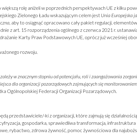
iększą rolę aniżeli w poprzednich perspektywach UE z kilku powo
ejskiego Zielonego Ładu wskazującym celem jest
Unia Europejska ja
iczna
, aby to osiągnąć opracowano cały pakiet regulacji, elementó
nie z art. 15 rozporządzenia ogólnego z czerwca 2021 r. ustanawi
drażanie Karty Praw Podstawowych UE, oprócz już wcześniej obowią
oważonego rozwoju.
zależy w znacznym stopniu od potencjału, roli i zaangażowania zorga
jsca dla organizacji pozarządowych zajmujących się monitorowaniem
tka Ogólnopolskiej Federacji Organizacji Pozarządowych.
przedstawiciele/-ki z organizacji, które zajmują się działalności
yfryzacja, gospodarka, sprawiedliwa transformacja, infrastruktura i
lturowe, rybactwo, zdrowa żywność, pomoc żywnościowa dla najubożs