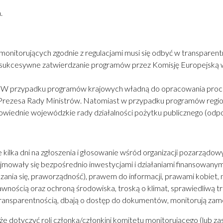
.
nitorujących zgodnie z regulacjami musi się odbyć w transparentn
a sukcesywne zatwierdzanie programów przez Komisję Europejską 
. W przypadku programów krajowych władną do opracowania proced
ii Prezesa Rady Ministrów. Natomiast w przypadku programów regi
powiednie wojewódzkie rady działalności pożytku publicznego (o
kilka dni na zgłoszenia i głosowanie wśród organizacji pozarządowy
jmowały się bezpośrednio inwestycjami i działaniami finansowanymi 
ania się, praworządność), prawem do informacji, prawami kobiet
awnością oraz ochroną środowiska, troską o klimat, sprawiedliwą
transparentnością, dbają o dostęp do dokumentów, monitorują zam
otyczyć roli członka/członkini komitetu monitorującego (lub zast