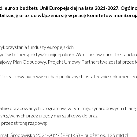
ld. euro z budżetu Unii Europejskiej na lata 2021-2027. Ogó
obilizację oraz do włączenia się w pracę komitetów monitor
ykorzystania funduszy europejskich
i w tej perspektywie unijnej około 76 miliardów euro. To standard
a Krajowy Plan Odbudowy. Projekt Umowy Partnerstwa został przedło
i i zrealizowanych wysłuchań publicznych ostatecznie dokument zo
alnie opracowanych programów, w tym międzynarodowych i transg
sługiwanych przez urzędy marszałkowskie oraz
przez stronę rządową:
limat, Środowisko 2021-2027 (FEnIKS) – budżet ok. 135 mld zł