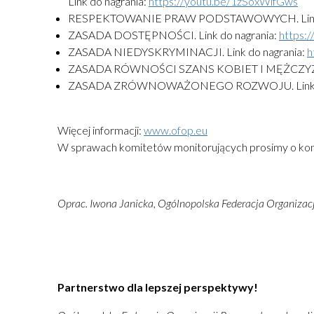
Link do nagrania:
https://youtu.be/1zSoxWifGws
RESPEKTOWANIE PRAW PODSTAWOWYCH. Link d
ZASADA DOSTĘPNOŚCI. Link do nagrania:
https:
ZASADA NIEDYSKRYMINACJI. Link do nagrania:
h
ZASADA RÓWNOŚCI SZANS KOBIET I MĘŻCZYZN 
ZASADA ZRÓWNOWAŻONEGO ROZWOJU. Link do
Więcej informacji:
www.ofop.eu
W sprawach komitetów monitorujących prosimy o ko
Oprac. Iwona Janicka, Ogólnopolska Federacja Organiza
Partnerstwo dla lepszej perspektywy!