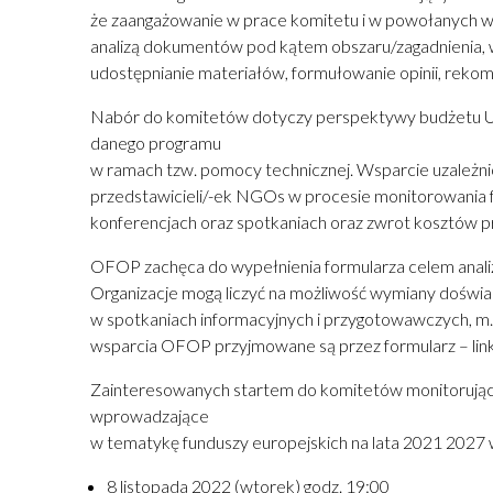
że zaangażowanie w prace komitetu i w powołanych w j
analizą dokumentów pod kątem obszaru/zagadnienia, w
udostępnianie materiałów, formułowanie opinii, reko
Nabór do komitetów dotyczy perspektywy budżetu UE n
danego programu
w ramach tzw. pomocy technicznej. Wsparcie uzależni
przedstawicieli/-ek NGOs w procesie monitorowania fu
konferencjach oraz spotkaniach oraz zwrot kosztów p
OFOP zachęca do wypełnienia formularza celem analiz
Organizacje mogą liczyć na możliwość wymiany doświad
w spotkaniach informacyjnych i przygotowawczych, m.in
wsparcia OFOP przyjmowane są przez formularz – lin
Zainteresowanych startem do komitetów monitorujący
wprowadzające
w tematykę funduszy europejskich na lata 2021 2027 
8 listopada 2022 (wtorek) godz. 19:00