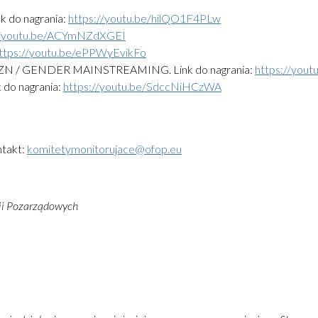
o nagrania:
https://youtu.be/hilQO1F4PLw
//youtu.be/ACYmNZdXGEI
ttps://youtu.be/ePPWyEvikFo
/ GENDER MAINSTREAMING. Link do nagrania:
https://yout
 nagrania:
https://youtu.be/SdccNiHCzWA
ntakt:
komitetymonitorujace@ofop.eu
cji Pozarządowych