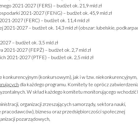
nego 2021-2027 (FERS) – budżet ok. 21,9 mld zł
spodarki 2021-2027 (FENG) – budżet ok. 45,9 mld zł
021-2027 (FERC) – budżet ok. 11,4 mld zł
 2021-2027 – budżet ok. 14,3 mld zł (obszar: lubelskie, podkarpa
027 – budżet ok. 3,5 mld zł
2021-2027 (FEPŻ) – budżet ok. 2,7 mld zł
ch 2021-2027 (PTFE) – budżet ok. 2,5 mld zł
ie konkurencyjnym (konkursowym), jak i w tzw. niekonkurencyjnym,
orujących
dla każdego programu. Komitety te oprócz zatwierdzeni
ryzontalnych. W skład każdego komitetu monitorującego wchodzić 
nistracji, organizacji zrzeszających samorządy, sektora nauki,
e pracodawców), biznesu oraz przedsiębiorczości społecznej
anizacji pozarządowych,