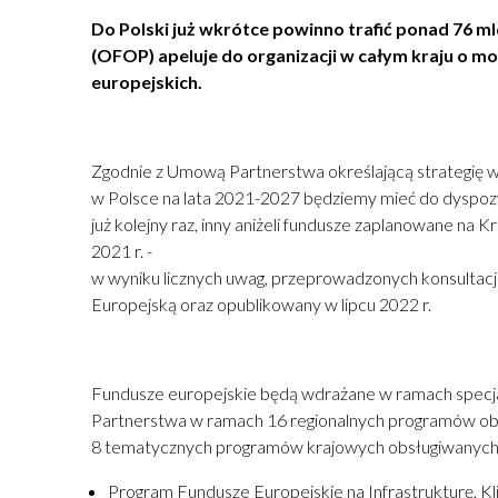
Do Polski już wkrótce powinno trafić ponad 76 m
(OFOP) apeluje do organizacji w całym kraju o m
europejskich.
Zgodnie z Umową Partnerstwa określającą strategię w
w Polsce na lata 2021-2027 będziemy mieć do dyspozycj
już kolejny raz, inny aniżeli fundusze zaplanowane n
2021 r. -
w wyniku licznych uwag, przeprowadzonych konsultacj
Europejską oraz opublikowany w lipcu 2022 r.
Fundusze europejskie będą wdrażane w ramach specj
Partnerstwa w ramach 16 regionalnych programów ob
8 tematycznych programów krajowych obsługiwanych 
Program Fundusze Europejskie na Infrastrukturę, K