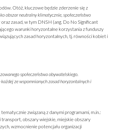
dów. Otóż, kluczowe będzie zderzenie się z
ko obszar neutralny klimatycznie, społeczeństwo
w oraz zasad, w tym DNSH (ang. Do No Significant
ającego warunki horyzontalne korzystania z funduszy
zujących zasad horyzontalnych, tj. równości kobiet i
nizowanego społeczeństwa obywatelskiego.
 każdej ze wspomnianych zasad horyzontalnych i
ą tematycznie związaną z danymi programami, m.in.:
 transport, obszary wiejskie, miejskie obszary
zych, wzmocnienie potencjału organizacji