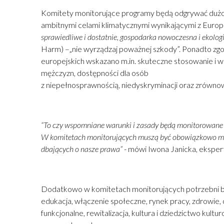
Komitety monitorujące programy będą odgrywać dużo w
ambitnymi celami klimatycznymi wynikającymi z Europ
sprawiedliwe i dostatnie, gospodarka nowoczesna i ekolog
Harm) –„nie wyrządzaj poważnej szkody”. Ponadto zgod
europejskich wskazano m.in. skuteczne stosowanie i w
mężczyzn, dostępności dla osób
z niepełnosprawnością, niedyskryminacji oraz zrówn
“To czy wspomniane warunki i zasady będą monitorowane 
W komitetach monitorujących muszą być obowiązkowo mie
dbających o nasze prawa”
- mówi Iwona Janicka, eksper
Dodatkowo w komitetach monitorujących potrzebni będą 
edukacja, włączenie społeczne, rynek pracy, zdrowie, c
funkcjonalne, rewitalizacja, kultura i dziedzictwo ku