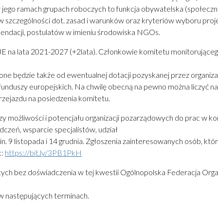
ego ramach grupach roboczych to funkcja obywatelska (społeczna)
 szczególności dot. zasad i warunków oraz kryteriów wyboru pro
mendacji, postulatów w imieniu środowiska NGOs.
a lata 2021-2027 (+2lata). Członkowie komitetu monitorującego (
one będzie także od ewentualnej dotacji pozyskanej przez organi
nduszy europejskich. Na chwilę obecną na pewno można liczyć na do
rzejazdu na posiedzenia komitetu.
y możliwości i potencjału organizacji pozarządowych do prac w ko
czeń, wsparcie specjalistów, udział
. 9 listopada i 14 grudnia. Zgłoszenia zainteresowanych osób, któ
k:
https://bit.ly/3PB1PkH
ch bez doświadczenia w tej kwestii Ogólnopolska Federacja Orga
w następujących terminach.