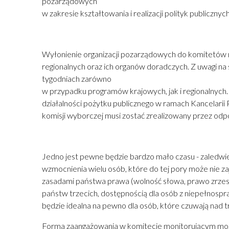
pozarządowych
w zakresie kształtowania i realizacji polityk publicznych
Wyłonienie organizacji pozarządowych do komitetów mo
regionalnych oraz ich organów doradczych. Z uwagi n
tygodniach zarówno
w przypadku programów krajowych, jak i regionalnych
działalności pożytku publicznego w ramach Kancelar
komisji wyborczej musi zostać zrealizowany przez od
Jedno jest pewne będzie bardzo mało czasu - zaledwie 
wzmocnienia wielu osób, które do tej pory może nie za
zasadami państwa prawa (wolność słowa, prawo zrzesz
państw trzecich, dostępnością dla osób z niepełnospr
będzie idealna na pewno dla osób, które czuwają nad 
Forma zaangażowania w komitecie monitorującym może d