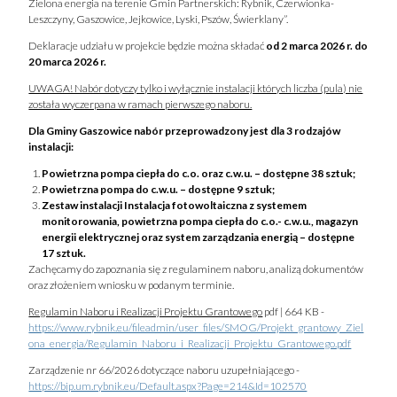
Zielona energia na terenie Gmin Partnerskich: Rybnik, Czerwionka-
Leszczyny, Gaszowice, Jejkowice, Lyski, Pszów, Świerklany”.
Deklaracje udziału w projekcie będzie można składać
od 2 marca 2026 r. do
20 marca 2026 r.
UWAGA! Nabór dotyczy tylko i wyłącznie instalacji których liczba (pula) nie
została wyczerpana w ramach pierwszego naboru.
Dla Gminy Gaszowice nabór przeprowadzony jest dla 3 rodzajów
instalacji:
Powietrzna pompa ciepła do c.o. oraz c.w.u. – dostępne 38 sztuk;
Powietrzna pompa do c.w.u. – dostępne 9 sztuk;
Zestaw instalacji Instalacja fotowoltaiczna z systemem
monitorowania, powietrzna pompa ciepła do c.o.- c.w.u., magazyn
energii elektrycznej oraz system zarządzania energią – dostępne
17 sztuk.
Zachęcamy do zapoznania się z regulaminem naboru, analizą dokumentów
oraz złożeniem wniosku w podanym terminie.
Regulamin Naboru i Realizacji Projektu Grantowego
pdf | 664 KB -
https://www.rybnik.eu/fileadmin/user_files/SMOG/Projekt_grantowy_Ziel
ona_energia/Regulamin_Naboru_i_Realizacji_Projektu_Grantowego.pdf
Zarządzenie nr 66/2026 dotyczące naboru uzupełniającego -
https://bip.um.rybnik.eu/Default.aspx?Page=214&Id=102570