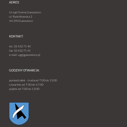
ADRES:
Urząd Gminy Gaszowice
ul. Rydułtowska 2
44-293 Gaszowice
KONTAKT:
tel.
32 432 71 40
fax
32 432 71 41
e-mail:
ug@gaszowice.pl
GODZINY OTWARCIA:
poniedziałek - środa od 7:00 do 15:00
czwartek od 7:00 do 17:00
piątek od 7:00 do 13:00