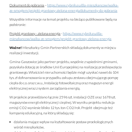
Dokument do pobrania
–
https://www.rybnik.eu/dla-mieszkancow/walka-
ze-smogiem/projekt-grantowy-zielona-energia/dokumenty-do-pobrania
Wszystkie informacje na temat projektu na bieżąco publikowane będą na
podstronie:
Projekt grantowy - zielona energia
-
https://www.rybnik.eu/dla-
mieszkancow/walka-ze-smogiem/projekt-grantowy-zielona-energia
Ważne!
Mieszkańcy Gmin Partnerskich składają dokumenty w miejscu
realizacji inwestycji.
Gmina Gaszowice jako partner projektu, wspólnie z sąsiednimi gminami,
pozyskała dotację ze środków Unii Europejskiej na realizację przedsięwzięcia
grantowego. Właściciel nieruchomości będzie mógł uzyskać nawet do 104
tys. zł dofinansowania w przypadku zakupu zestawu obejmującego pompę
ciepła do c.o. oraz c.w.u., Instalację fotowoltaiczną oraz magazyn energii
elektrycznej wraz z system zarządzania energią.
W projekcie przewidziano łącznie 2596 szt. instalacji OZE oraz 1678 szt.
magazynów energii elektrycznej i cieplnej. W wyniku projektu redukcja
emisji CO2 wyniesie blisko 12 tys. ton CO2/rok. Projekt obejmuje też
kampanię edukacyjną, na którą składają się:
działania mające wpływ na kształtowanie postaw proekologicznych
wśród mieszkańców,