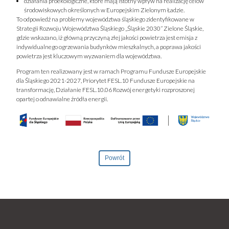
działania proekologiczne, które mają istotny wpływ na realizację celów
środowiskowych określonych w Europejskim Zielonym Ładzie.
To odpowiedź na problemy województwa śląskiego zidentyfikowane w
Strategii Rozwoju Województwa Śląskiego „Śląskie 2030” Zielone Śląskie,
gdzie wskazano, iż główną przyczyną złej jakości powietrza jest emisja z
indywidualnego ogrzewania budynków mieszkalnych, a poprawa jakości
powietrza jest kluczowym wyzwaniem dla województwa.
Program ten realizowany jest w ramach Programu Fundusze Europejskie
dla Śląskiego 2021-2027, Priorytet FESL.10 Fundusze Europejskie na
transformację, Działanie FESL.10.06 Rozwój energetyki rozproszonej
opartej o odnawialne źródła energii.
Powrót