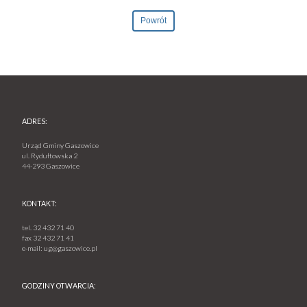
Powrót
ADRES:
Urząd Gminy Gaszowice
ul. Rydułtowska 2
44-293 Gaszowice
KONTAKT:
tel.
32 432 71 40
fax
32 432 71 41
e-mail:
ug@gaszowice.pl
GODZINY OTWARCIA: