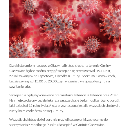
Dzięki staraniom naszego wójta, w najbliższą środę, na terenie Gminy
Gaszowice będzie można przyjąć szczepionkę przeciw covid-19. Punkt,
zlokalizowany w hali sportowej Ośrodka Kultury i Sportu w Gaszowicach,
będzie czynny od 15:00 do 20:00, czyli w czasie trwającego festynu na
powitanie lata.
Szczepienia będą wykonywane preparatami Johnson & Johnson oraz Pfizer.
Na miejscu obecny będzie lekarz, a zaszczepić się będą mogli zarówno dorośli,
jak i dzieci od 12 roku życia. Akcja przeznaczona jest dla wszystkich chętnych,
nie tylko mieszkańców naszej Gminy.
Wszystkich, którzy do tej pory nie przyjęli szczepionki, zachęcamy do
skorzystania z Mobilnego Punktu Szczepień w Gminie Gaszowice.