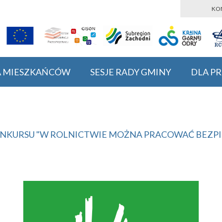
KO
A MIESZKAŃCÓW
SESJE RADY GMINY
DLA P
KONKURSU "W ROLNICTWIE MOŻNA PRACOWAĆ BEZPI