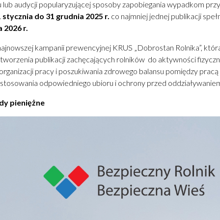
u lub audycji popularyzującej sposoby zapobiegania wypadkom p
 stycznia do 31 grudnia 2025 r.
co najmniej jednej publikacji speł
a 2026 r.
 najnowszej kampanii prewencyjnej KRUS „Dobrostan Rolnika”, któr
worzenia publikacji zachęcających rolników do aktywności fizyczne
organizacji pracy i poszukiwania zdrowego balansu pomiędzy prac
e, stosowania odpowiedniego ubioru i ochrony przed oddziaływani
dy pieniężne