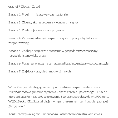
oraz jej 7 Złotych Zasad :
Zasada 1: Przejmij inicjatywę – zaangażuj się,
Zasada 2: Zidentyfikuj zagrożenia – kontroluj ryzyko,
Zasada 3: Zdefiniuj cele – stwórz program,
Zasada 4: Zapewnij zdrowy i bezpieczny system pracy – bądź dobrze
zorganizowany,
Zasada 5: Zadbaj o bezpieczne otoczenie w gospodarstwie: maszyny,
narzędzia i stanowisko pracy,
Zasada 6: Poszerzaj wiedzę na temat zasad bezpieczeństwa w gospodarstwie,
Zasada 7: Daj dobry przykład i motywuj innych.
Wizja Zero jest strategią prewencji w dziedzinie bezpieczeństwa pracy
Międzynarodowego Stowarzyszenia Zabezpieczenia Społecznego – ISSA, do
którego Kasa Rolniczego Ubezpieczenia Społecznego dołączyła w 1991 roku.
W 2018 roku KRUS został oficjalnym partnerem kampanii popularyzującej
„Wizję Zero”.
Konkurs odbywa się pod Honorowym Patronatem Ministra Rolnictwa i