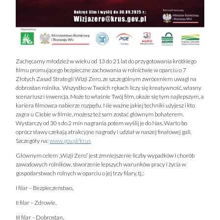
Zachęcamy młodzież w wieku od 13 do 21 lat do przygotowania krótkiego
filmu promującego bezpieczne zachowania w rolnictwie w oparciu o 7
Złotych Zasad Strategii Wizji Zero, ze szczególnym zwróceniem uwagi na
dobrostan rolnika. Wszystko w Twoich rękach liczy się kreatywność, własny
scenariusz i inwencja. Może to właśnie Twój film, okaże się tym najlepszym, a
kariera filmowca nabierze rozpędu. Nie ważne jakiej techniki użyjesz i kto
zagra u Ciebie w filmie, możesz też sam zostać głównym bohaterem.
Wystarczy od 30 s do 2 min nagrania potem wyślij je do Nas. Warto bo
oprócz sławy czekają atrakcyjne nagrody i udział w naszej finałowej gali.
Szczegóły na:
www.gov.pl/krus
Głównym celem „Wizji Zero” jest zmniejszenie liczby wypadków i chorób
zawodowych rolników, stworzenie lepszych warunków pracy i życia w
gospodarstwach rolnych w oparciu o jej trzy filary, tj.:
I filar – Bezpieczeństwo,
II filar – Zdrowie,
III filar – Dobrostan,