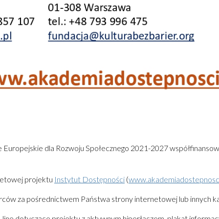
ze Europejskie dla Rozwoju Społecznego 2021-2027 współfinanso
netowej projektu
Instytut Dostępności
(
www.akademiadostepnosci
rców za pośrednictwem Państwa strony internetowej lub innych ka
line dotyczące projektu z aktywnym hiperłączem, plakat informacy