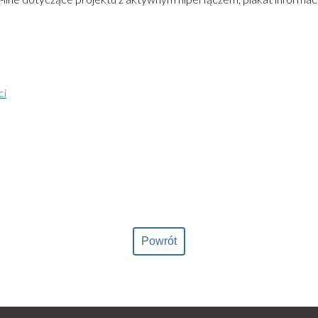
ci
Powrót