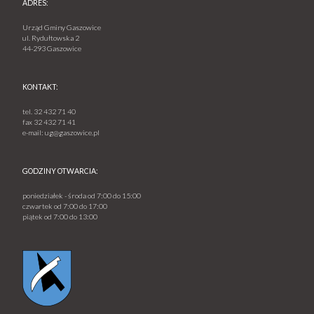
ADRES:
Urząd Gminy Gaszowice
ul. Rydułtowska 2
44-293 Gaszowice
KONTAKT:
tel.
32 432 71 40
fax
32 432 71 41
e-mail:
ug@gaszowice.pl
GODZINY OTWARCIA:
poniedziałek - środa od 7:00 do 15:00
czwartek od 7:00 do 17:00
piątek od 7:00 do 13:00