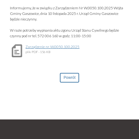
Informujemy, że w związku z Zarządzeniem Nr W.0050.100.2025 Wójta
Gminy Gaszowice, dnia 10 listopada 2025 r. Urząd Gminy Gaszowice
będzie nieczynny.
W razie potrzeby wypisania aktu zgonu Urząd Stanu Cywilnego będzie
czynny pod nr tel. 572 006 160 w godz. 11:00-15:00
Zarządzenie nr. W.0050.100.2025
plik
PDF
- 156 KB
Powrót