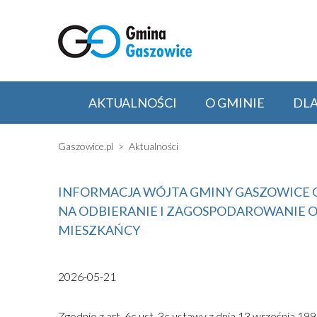
AKTUALNOŚCI
O GMINIE
DL
Gaszowice.pl
Aktualności
INFORMACJA WÓJTA GMINY GASZOWICE 
NA ODBIERANIE I ZAGOSPODAROWANIE 
MIESZKAŃCY
2026-05-21
Zgodnie z art. 6c ust. 3c ustawy z dnia 13 września 19