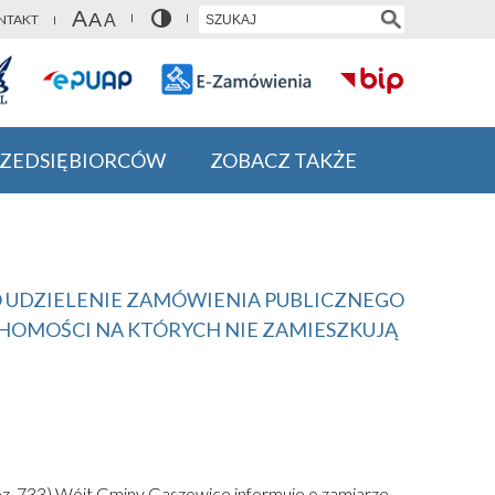
NTAKT
RZEDSIĘBIORCÓW
ZOBACZ TAKŻE
 UDZIELENIE ZAMÓWIENIA PUBLICZNEGO
HOMOŚCI NA KTÓRYCH NIE ZAMIESZKUJĄ
. poz. 733) Wójt Gminy Gaszowice informuje o zamiarze