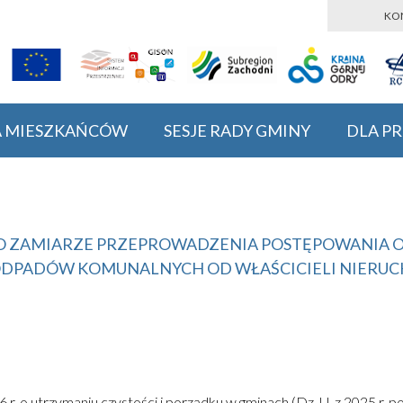
KO
A MIESZKAŃCÓW
SESJE RADY GMINY
DLA P
O ZAMIARZE PRZEPROWADZENIA POSTĘPOWANIA O
ODPADÓW KOMUNALNYCH OD WŁAŚCICIELI NIERUC
96 r. o utrzymaniu czystości i porządku w gminach (Dz. U. z 2025 r