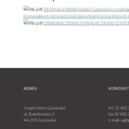
Informacja Wójta Gminy Gaszowice o zamia
komunalnych od właścicieli nieruchomości na których 
OŚWIADCZENIE O WYŁĄCZENIU Z SY
ADRES:
KONTAKT
Urząd Gminy Gaszowice
tel.
32 432 
ul. Rydułtowska 2
fax
32 432 
44-293 Gaszowice
e-mail:
ug@g