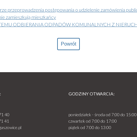
rze przeprowadzenia postępowania o udzielenie zamówienia publ
nie zamieszkują mieszkańcy
STEMU ODBIERANIA ODPADÓW KOMUNALNYCH Z NIERUC
Powrót
:
GODZINY OTWARCIA:
71 40
poniedziałek - środa od 7:00 do 15:00
71 41
czwartek od 7:00 do 17:00
aszowice.pl
piątek od 7:00 do 13:00