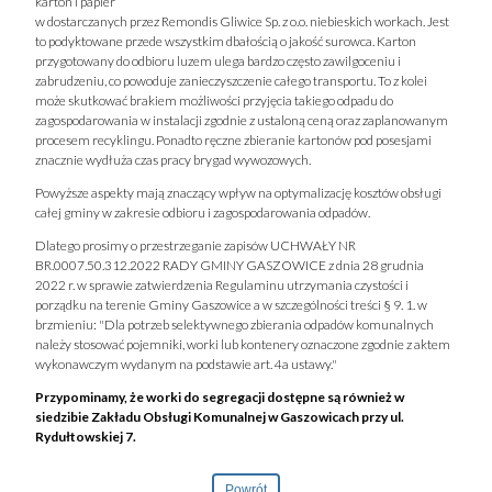
karton i papier
w dostarczanych przez Remondis Gliwice Sp. z o.o. niebieskich workach. Jest
to podyktowane przede wszystkim dbałością o jakość surowca. Karton
przygotowany do odbioru luzem ulega bardzo często zawilgoceniu i
zabrudzeniu, co powoduje zanieczyszczenie całego transportu. To z kolei
może skutkować brakiem możliwości przyjęcia takiego odpadu do
zagospodarowania w instalacji zgodnie z ustaloną ceną oraz zaplanowanym
procesem recyklingu. Ponadto ręczne zbieranie kartonów pod posesjami
znacznie wydłuża czas pracy brygad wywozowych.
Powyższe aspekty mają znaczący wpływ na optymalizację kosztów obsługi
całej gminy w zakresie odbioru i zagospodarowania odpadów.
Dlatego prosimy o przestrzeganie zapisów UCHWAŁY NR
BR.0007.50.312.2022 RADY GMINY GASZOWICE z dnia 28 grudnia
2022 r. w sprawie zatwierdzenia Regulaminu utrzymania czystości i
porządku na terenie Gminy Gaszowice a w szczególności treści § 9. 1. w
brzmieniu: "Dla potrzeb selektywnego zbierania odpadów komunalnych
należy stosować pojemniki, worki lub kontenery oznaczone zgodnie z aktem
wykonawczym wydanym na podstawie art. 4a ustawy."
Przypominamy, że worki do segregacji dostępne są również w
siedzibie Zakładu Obsługi Komunalnej w Gaszowicach przy ul.
Rydułtowskiej 7.
Powrót