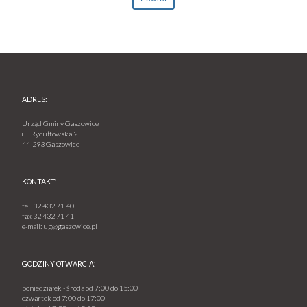
ADRES:
Urząd Gminy Gaszowice
ul. Rydułtowska 2
44-293 Gaszowice
KONTAKT:
tel.
32 432 71 40
fax
32 432 71 41
e-mail:
ug@gaszowice.pl
GODZINY OTWARCIA:
poniedziałek - środa od 7:00 do 15:00
czwartek od 7:00 do 17:00