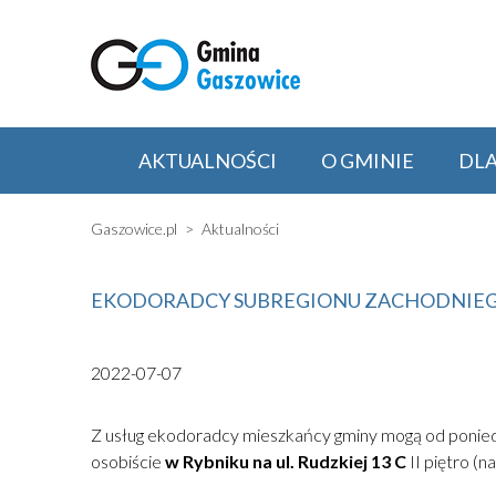
AKTUALNOŚCI
O GMINIE
DL
Gaszowice.pl
Aktualności
EKODORADCY SUBREGIONU ZACHODNIE
2022-07-07
Z usług ekodoradcy mieszkańcy gminy mogą od ponied
osobiście
w Rybniku na ul. Rudzkiej 13 C
II piętro (