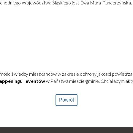
achodniego Województwa Śląskiego jest Ewa Mura-Pancerzyńska.
ści i wiedzy mieszkańców w zakresie ochrony jakości powietrza.
happeningu i eventów
w Państwa mieście/gminie. Chciałabym akty
Powrót