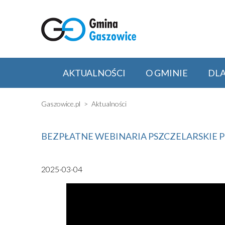
AKTUALNOŚCI
O GMINIE
DL
Gaszowice.pl
Aktualności
BEZPŁATNE WEBINARIA PSZCZELARSKIE 
2025-03-04