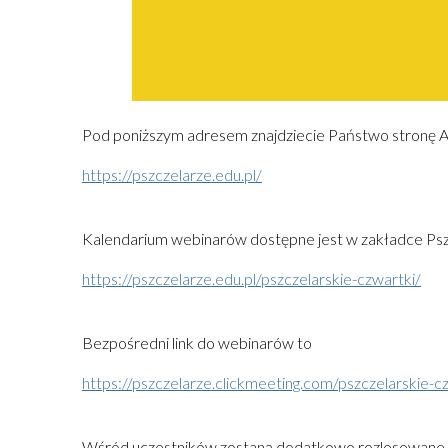
Pod poniższym adresem znajdziecie Państwo stronę A
https://pszczelarze.edu.pl/
Kalendarium webinarów dostępne jest w zakładce Psz
https://pszczelarze.edu.pl/pszczelarskie-czwartki/
Bezpośredni link do webinarów to
https://pszczelarze.clickmeeting.com/pszczelarskie-c
Wśród uczestników zostaną dodatkowo rozlosowane a