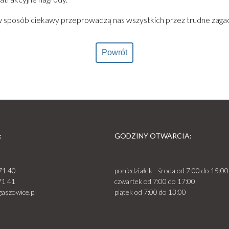
i w sposób ciekawy przeprowadzą nas wszystkich przez trudne zagad
Powrót
:
GODZINY OTWARCIA:
71 40
poniedziałek - środa od 7:00 do 15:00
71 41
czwartek od 7:00 do 17:00
aszowice.pl
piątek od 7:00 do 13:00