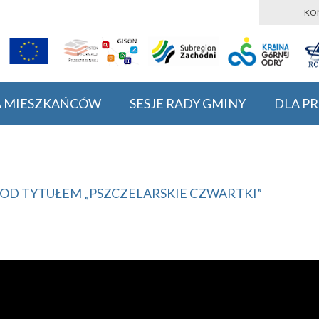
KO
A MIESZKAŃCÓW
SESJE RADY GMINY
DLA P
POD TYTUŁEM „PSZCZELARSKIE CZWARTKI”