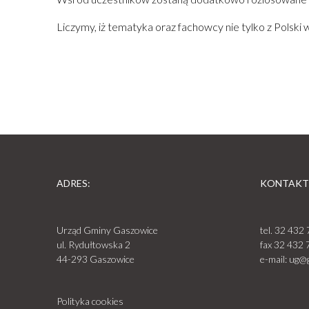
Liczymy, iż tematyka oraz fachowcy nie tylko z Polsk
ADRES:
KONTAKT
Urząd Gminy Gaszowice
tel.
32 432 
ul. Rydułtowska 2
fax
32 432 
44-293 Gaszowice
e-mail:
ug@g
Polityka cookies