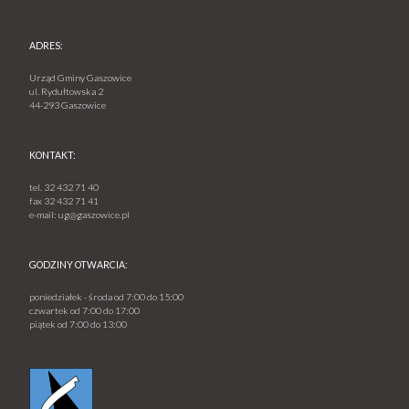
ADRES:
Urząd Gminy Gaszowice
ul. Rydułtowska 2
44-293 Gaszowice
KONTAKT:
tel.
32 432 71 40
fax
32 432 71 41
e-mail:
ug@gaszowice.pl
GODZINY OTWARCIA:
poniedziałek - środa od 7:00 do 15:00
czwartek od 7:00 do 17:00
piątek od 7:00 do 13:00