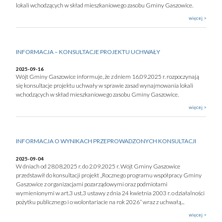
lokali wchodzących w skład mieszkaniowego zasobu Gminy Gaszowice.
więcej >
INFORMACJA – KONSULTACJE PROJEKTU UCHWAŁY
2025-09-16
Wójt Gminy Gaszowice informuje, że z dniem 16.09.2025 r. rozpoczynają
się konsultacje projektu uchwały w sprawie zasad wynajmowania lokali
wchodzących w skład mieszkaniowego zasobu Gminy Gaszowice.
więcej >
INFORMACJA O WYNIKACH PRZEPROWADZONYCH KONSULTACJI
2025-09-04
W dniach od 28.08.2025 r. do 2.09.2025 r. Wójt Gminy Gaszowice
przedstawił do konsultacji projekt „Rocznego programu współpracy Gminy
Gaszowice z organizacjami pozarządowymi oraz podmiotami
wymienionymi w art.3 ust.3 ustawy z dnia 24 kwietnia 2003 r. o działalności
pożytku publicznego i o wolontariacie na rok 2026” wraz z uchwałą...
więcej >