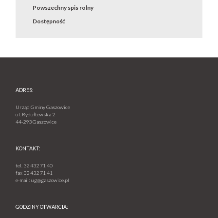
Powszechny spis rolny
Dostępność
ADRES:
Urząd Gminy Gaszowice
ul. Rydułtowska 2
44-293 Gaszowice
KONTAKT:
tel.
32 432 71 40
fax
32 432 71 41
e-mail:
ug@gaszowice.pl
GODZINY OTWARCIA: