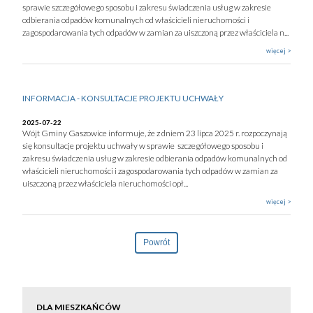
sprawie szczegółowego sposobu i zakresu świadczenia usług w zakresie
odbierania odpadów komunalnych od właścicieli nieruchomości i
zagospodarowania tych odpadów w zamian za uiszczoną przez właściciela n...
więcej >
INFORMACJA - KONSULTACJE PROJEKTU UCHWAŁY
2025-07-22
Wójt Gminy Gaszowice informuje, że z dniem 23 lipca 2025 r. rozpoczynają
się konsultacje projektu uchwały w sprawie szczegółowego sposobu i
zakresu świadczenia usług w zakresie odbierania odpadów komunalnych od
właścicieli nieruchomości i zagospodarowania tych odpadów w zamian za
uiszczoną przez właściciela nieruchomości opł...
więcej >
Powrót
DLA MIESZKAŃCÓW