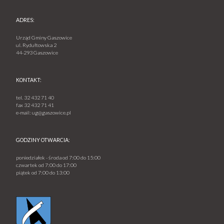
ADRES:
Urząd Gminy Gaszowice
ul. Rydułtowska 2
44-293 Gaszowice
KONTAKT:
tel.
32 432 71 40
fax
32 432 71 41
e-mail:
ug@gaszowice.pl
GODZINY OTWARCIA:
poniedziałek - środa od 7:00 do 15:00
czwartek od 7:00 do 17:00
piątek od 7:00 do 13:00