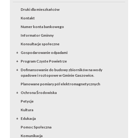
Druki dla mieszkańców
Kontakt
Numer konta bankowego
Informator Gminny
Konsultacje społeczne
Gospodarowanie odpadami
Program Czyste Powietrze
Dofinansowanie do budowy zbiorników na wody
opadowe i roztopowe w Gminie Gaszowice.
Planowane pomiary pól elektromagnetycznych
Ochrona Środowiska
Petycje
Kultura
Edukacja
Pomoc Społeczna
Komunikacja