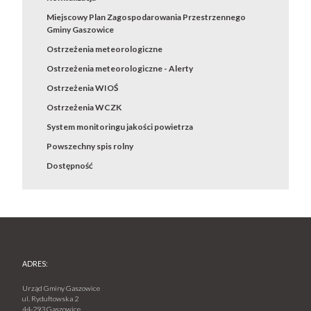
Miejscowy Plan Zagospodarowania Przestrzennego
Gminy Gaszowice
Ostrzeżenia meteorologiczne
Ostrzeżenia meteorologiczne - Alerty
Ostrzeżenia WIOŚ
Ostrzeżenia WCZK
System monitoringu jakości powietrza
Powszechny spis rolny
Dostępność
ADRES:
Urząd Gminy Gaszowice
ul. Rydułtowska 2
44-293 Gaszowice