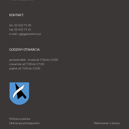
KONTAKT:
tel.
32 432 71 40
fax
32 432 71 41
e-mail:
ug@gaszowice.pl
GODZINY OTWARCIA:
poniedziałek - środa od 7:00 do 15:00
czwartek od 7:00 do 17:00
piątek od 7:00 do 13:00
Polityka cookies
Deklaracja dostępności
Wykonanie: Lioosys