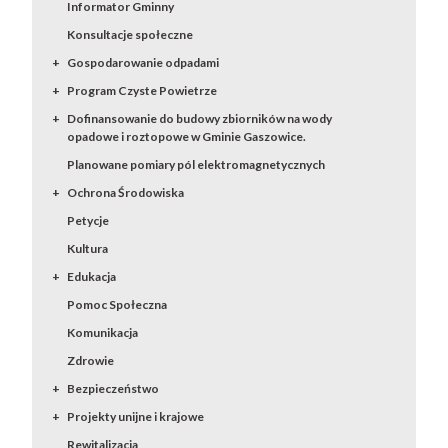
Informator Gminny
Konsultacje społeczne
Gospodarowanie odpadami
Program Czyste Powietrze
Dofinansowanie do budowy zbiorników na wody
opadowe i roztopowe w Gminie Gaszowice.
Planowane pomiary pól elektromagnetycznych
Ochrona Środowiska
Petycje
Kultura
Edukacja
Pomoc Społeczna
Komunikacja
Zdrowie
Bezpieczeństwo
Projekty unijne i krajowe
Rewitalizacja