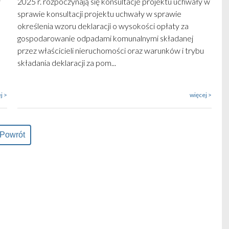
y
2025 r. rozpoczynają się konsultacje projektu uchwały w
sprawie konsultacji projektu uchwały w sprawie
określenia wzoru deklaracji o wysokości opłaty za
gospodarowanie odpadami komunalnymi składanej
przez właścicieli nieruchomości oraz warunków i trybu
składania deklaracji za pom...
j >
więcej >
Powrót