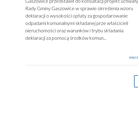
Gaszowice przedstawił do konsultacji projekt uchwał
Rady Gminy Gaszowice w sprawie określenia wzoru
deklaracji o wysokości opłaty za gospodarowanie
odpadami komunalnymi składanej prze właścicieli
nieruchomości oraz warunków i trybu składania
deklaracji za pomocą środków komun...
więce