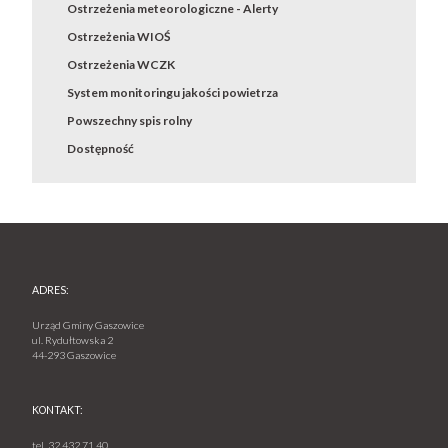
Ostrzeżenia meteorologiczne - Alerty
Ostrzeżenia WIOŚ
Ostrzeżenia WCZK
System monitoringu jakości powietrza
Powszechny spis rolny
Dostępność
ADRES:
Urząd Gminy Gaszowice
ul. Rydułtowska 2
44-293 Gaszowice
KONTAKT:
tel.
32 432 71 40