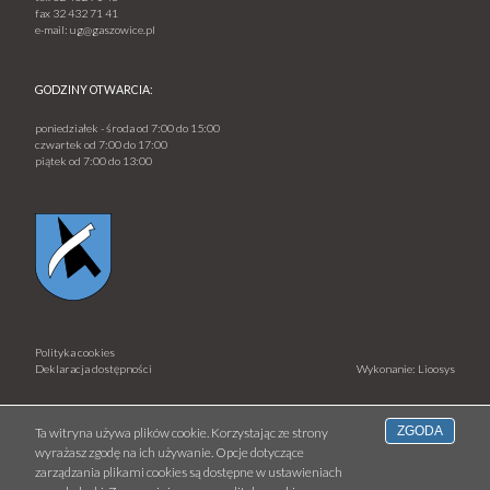
fax
32 432 71 41
e-mail:
ug@gaszowice.pl
GODZINY OTWARCIA:
poniedziałek - środa od 7:00 do 15:00
czwartek od 7:00 do 17:00
piątek od 7:00 do 13:00
Polityka cookies
Deklaracja dostępności
Wykonanie: Lioosys
ZGODA
Ta witryna używa plików cookie. Korzystając ze strony
wyrażasz zgodę na ich używanie. Opcje dotyczące
zarządzania plikami cookies są dostępne w ustawieniach