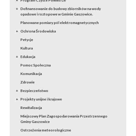
Program Czyste Powietrze
Dofinansowanie do budowy zbiorników na wody
opadowe i roztopowe w Gminie Gaszowice.
Planowane pomiary pól elektromagnetycznych
Ochrona Środowiska
Petycje
Kultura
Edukacja
Pomoc Społeczna
Komunikacja
Zdrowie
Bezpieczeństwo
Projekty unijne i krajowe
Rewitalizacja
Miejscowy Plan Zagospodarowania Przestrzennego
Gminy Gaszowice
Ostrzeżenia meteorologiczne