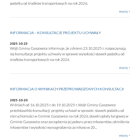
podatku od środków transportowych na rok 2026.
więcej >
INFORMACJA – KONSULTACJE PROJEKTU UCHWAŁY
2025-10-23
Wójt Gminy Gaszowice informuje, że z dniem 23.10.2025 r. rozpoczynają
się konsultacje projektu uchwały w sprawie wysokości stawek podatku od
środków transportowych na rok 2026
więcej >
INFORMACJA O WYNIKACH PRZEPROWADZONYCH KONSULTACJI
2025-10-20
W dniach od 16.10.2025 r. do 19.10.2025 r. Wójt Gminy Gaszowice
przedstawiłdo konsultacji projekty uchwał w sprawie: stawek podatku od
nieruchomości w Gminie Gaszowice na rok 2026, stawki opłaty targowej w
Gminie Gaszowice oraz zarządzenia jej poboru przez inkasentów, określenia
inkasentów i wysokości wynagrodzenia za inkaso w 20...
więcej >