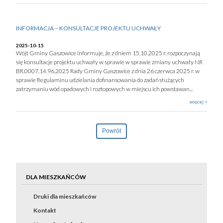
INFORMACJA – KONSULTACJE PROJEKTU UCHWAŁY
2025-10-15
Wójt Gminy Gaszowice informuje, że z dniem 15.10.2025 r. rozpoczynają
się konsultacje projektu uchwały w sprawie w sprawie zmiany uchwały NR
BR.0007.14.96.2025 Rady Gminy Gaszowice z dnia 26 czerwca 2025 r. w
sprawie Regulaminu udzielania dofinansowania do zadań służących
zatrzymaniu wód opadowych i roztopowych w miejscu ich powstawan...
więcej >
Powrót
DLA MIESZKAŃCÓW
Druki dla mieszkańców
Kontakt