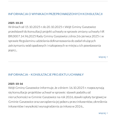
INFORMACJA O WYNIKACH PRZEPROWADZONYCH KONSULTACJI
2025-10-20
W dniach od 15.10.2025 r. do 20.10.2025 r. Wójt Gminy Gaszowice
przedstawił do konsultacji projekt uchwały w sprawie zmiany uchwały NR
BR.0007.14.96.2025 Rady Gminy Gaszowice z dnia 26 czerwca 2025 r. w
sprawie Regulaminu udzielania dofinansowania do zadań służących
zatrzymaniu wód opadowych i roztopowych w miejscu ich powstawania
poprz...
więcej >
INFORMACJA – KONSULTACJE PROJEKTU UCHWAŁY
2025-10-16
Wójt Gminy Gaszowice informuje, że z dniem 16.10.2025 r. rozpoczynają
się konsultacje projektów uchwał w sprawie: stawek podatku od
nieruchomości w Gminie Gaszowice na rok 2026, stawki opłaty targowej w
Gminie Gaszowice oraz zarządzenia jej poboru przez inkasentów, określenia
inkasentów i wysokości wynagrodzenia za inkaso w 2026...
więcej >