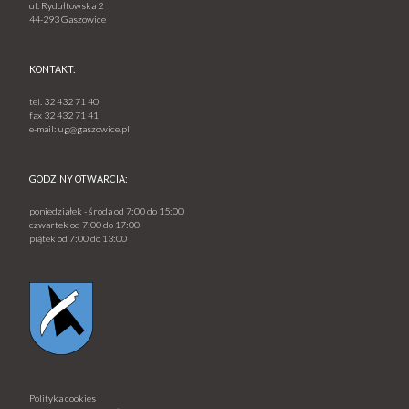
ul. Rydułtowska 2
44-293 Gaszowice
KONTAKT:
tel.
32 432 71 40
fax
32 432 71 41
e-mail:
ug@gaszowice.pl
GODZINY OTWARCIA:
poniedziałek - środa od 7:00 do 15:00
czwartek od 7:00 do 17:00
piątek od 7:00 do 13:00
Polityka cookies