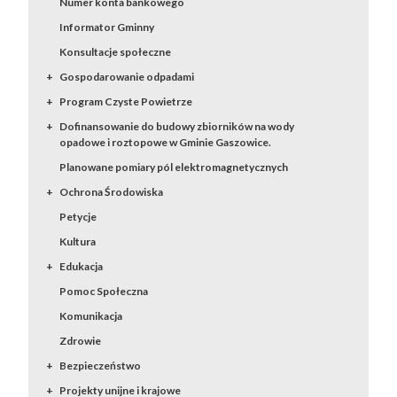
Numer konta bankowego
Informator Gminny
Konsultacje społeczne
Gospodarowanie odpadami
Program Czyste Powietrze
Dofinansowanie do budowy zbiorników na wody
opadowe i roztopowe w Gminie Gaszowice.
Planowane pomiary pól elektromagnetycznych
Ochrona Środowiska
Petycje
Kultura
Edukacja
Pomoc Społeczna
Komunikacja
Zdrowie
Bezpieczeństwo
Projekty unijne i krajowe