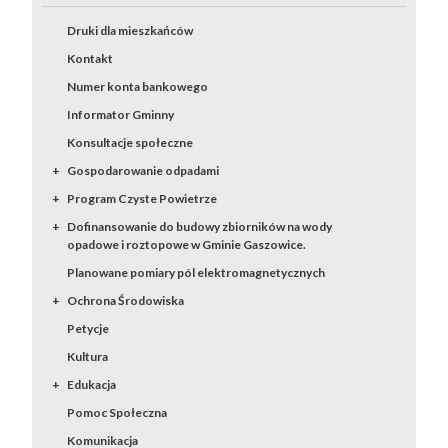
Druki dla mieszkańców
Kontakt
Numer konta bankowego
Informator Gminny
Konsultacje społeczne
Gospodarowanie odpadami
Program Czyste Powietrze
Dofinansowanie do budowy zbiorników na wody
opadowe i roztopowe w Gminie Gaszowice.
Planowane pomiary pól elektromagnetycznych
Ochrona Środowiska
Petycje
Kultura
Edukacja
Pomoc Społeczna
Komunikacja