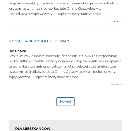
w sprawie zasad, trybu udzielania oraz rozliczania dotacji celowej udzielanej
osobom fizycznym ze środków budżetu Gminy Gaszowice, w tym
pochodzących z wpływów z tytułu opłat za korzystanie ze środo...
więcej >
KONSULTACJE PROJEKTU UCHWAŁY
2017-06-08
Wójt Gminy Gaszowice informuje, że z dniem 09.06.2017 r. rozpoczynają
się konsultacje projektu uchwały w sprawie przyjęcia Regulaminu w sprawie
zasad, trybu udzielania oraz rozliczania dotacji celowej udzielanej osobom
fizycznym ze środków budżetu Gminy Gaszowice, w tym pochodzących z
wpływów z tytułu opłat za korzystanie ze środo...
więcej >
Powrót
DLA MIESZKAŃCÓW