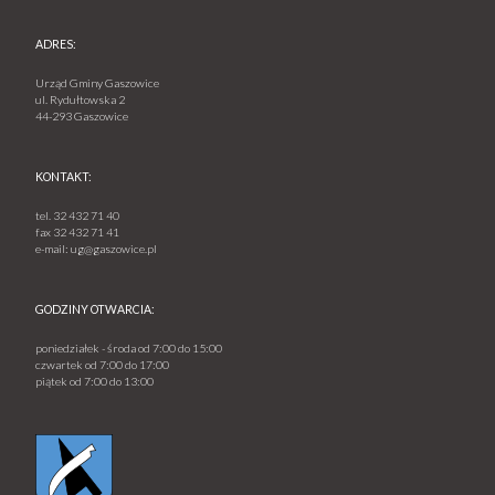
ADRES:
Urząd Gminy Gaszowice
ul. Rydułtowska 2
44-293 Gaszowice
KONTAKT:
tel.
32 432 71 40
fax
32 432 71 41
e-mail:
ug@gaszowice.pl
GODZINY OTWARCIA:
poniedziałek - środa od 7:00 do 15:00
czwartek od 7:00 do 17:00
piątek od 7:00 do 13:00