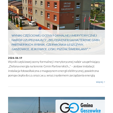
WYNIKI CZĘŚCIOWEJ OCENY FORMALNEJ I MERYTORYCZNEJ
NABÓR UZUPEŁNIAJĄCY „ZIELONA ENERGIA NA TERENIE GMIN
PARTNERSKICH: RYBNIK, CZERWIONKA-LESZCZYNY,
GASZOWICE, JEJKOWICE, LYSKI, PSZÓW, ŚWIERKLANY”. "
2026-06-19
Wyniki częściowej oceny formalnej i merytorycznej nabór uzupełniający
„Zielona energia na terenie Gmin Partnerskich..." – zestaw instalacji:
instalacja fotowoltaiczna z magazynem energii elektrycznej, powietrzna
pompa ciepła do c.o. oraz c.w.u. wraz z systemem zarządzania energią
więcej >