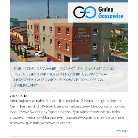
PUBLICZNE LOSOWANIE – PROJEKT „ZIELONA ENERGIA NA
TERENIE GMIN PARTNERSKICH: RYBNIK, CZERWIONKA-
LESZCZYNY, GASZOWICE, JEJKOWICE, LYSKI, PSZÓW,
ŚWIERKLANY”
2026-06-16
Informujemy, że nabór deklaracji do projektu „Zielona energia na terenie
Gmin Partnerskich: Rybnik, Czerwionka-Leszczyny, Gaszowice, Jejkowice,
Lyski, Pszów, Świerklany” spotkał się z dużym zainteresowaniem. Liczba
złożonych wniosków, które pomyślnie przeszły ocenę formalną w zakresie
zestawów tj. Instalacja fotowoltaiczna z...
więcej >