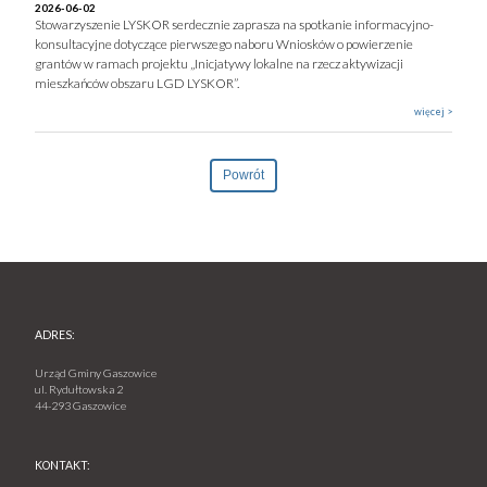
2026-06-02
Stowarzyszenie LYSKOR serdecznie zaprasza na spotkanie informacyjno-
konsultacyjne dotyczące pierwszego naboru Wniosków o powierzenie
grantów w ramach projektu „Inicjatywy lokalne na rzecz aktywizacji
mieszkańców obszaru LGD LYSKOR”.
więcej >
Powrót
ADRES:
Urząd Gminy Gaszowice
ul. Rydułtowska 2
44-293 Gaszowice
KONTAKT: