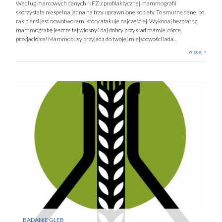
Według marcowych danych NFZ z profilaktycznej mammografii
skorzystała niespełna jedna na trzy uprawnione kobiety. To smutne dane, bo
rak piersi jest nowotworem, który atakuje najczęściej. Wykonaj bezpłatną
mammografię jeszcze tej wiosny i daj dobry przykład mamie, córce,
przyjaciółce! Mammobusy przyjadą do twojej miejscowości lada...
więcej >
BADANIE GLEB