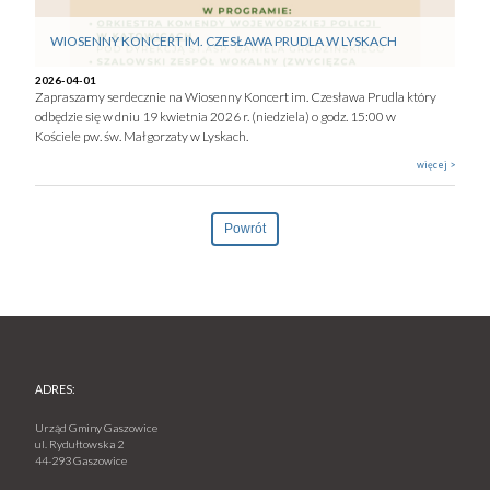
WIOSENNY KONCERT IM. CZESŁAWA PRUDLA W LYSKACH
2026-04-01
Zapraszamy serdecznie na Wiosenny Koncert im. Czesława Prudla który
odbędzie się w dniu 19 kwietnia 2026 r. (niedziela) o godz. 15:00 w
Kościele pw. św. Małgorzaty w Lyskach.
więcej >
Powrót
ADRES:
Urząd Gminy Gaszowice
ul. Rydułtowska 2
44-293 Gaszowice