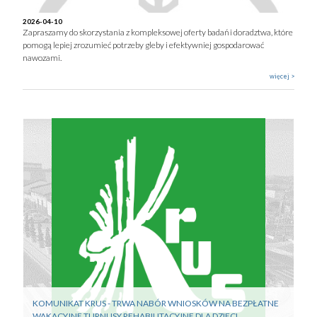
2026-04-10
Zapraszamy do skorzystania z kompleksowej oferty badań i doradztwa, które
pomogą lepiej zrozumieć potrzeby gleby i efektywniej gospodarować
nawozami.
więcej >
KOMUNIKAT KRUS - TRWA NABÓR WNIOSKÓW NA BEZPŁATNE
WAKACYJNE TURNUSY REHABILITACYJNE DLA DZIECI.