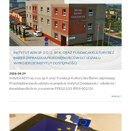
INSTYTUT ADN SP. Z O.O. SP. K. ORAZ FUNDACJA KULTURY BEZ
BARIER ZAPRASZAJĄ PRZEDSIĘBIORCÓW DO UDZIAŁU
W PROJEKCIE INSTYTUT DOSTĘPNOŚCI
2026-04-29
Instytut ADN sp. z o.o. sp. k. oraz Fundacja Kultury bez Barier zapraszają
Przedsiębiorców do udziału w projekcie Instytut Dostępności - szkolenia i
doradztwo dla firm, o numerze FERS.01.03-IP.09-002/24.
więcej >