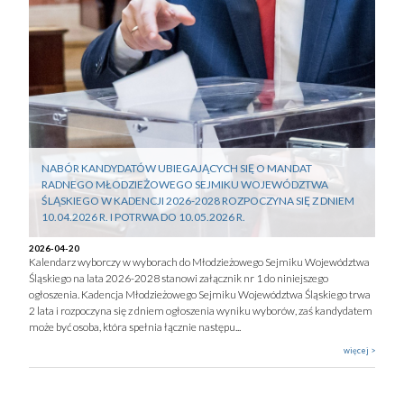
NABÓR KANDYDATÓW UBIEGAJĄCYCH SIĘ O MANDAT
RADNEGO MŁODZIEŻOWEGO SEJMIKU WOJEWÓDZTWA
ŚLĄSKIEGO W KADENCJI 2026-2028 ROZPOCZYNA SIĘ Z DNIEM
10.04.2026 R. I POTRWA DO 10.05.2026 R.
2026-04-20
Kalendarz wyborczy w wyborach do Młodzieżowego Sejmiku Województwa
Śląskiego na lata 2026-2028 stanowi załącznik nr 1 do niniejszego
ogłoszenia. Kadencja Młodzieżowego Sejmiku Województwa Śląskiego trwa
2 lata i rozpoczyna się z dniem ogłoszenia wyniku wyborów, zaś kandydatem
może być osoba, która spełnia łącznie następu...
więcej >