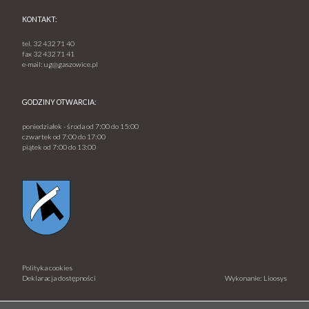
KONTAKT:
tel.
32 432 71 40
fax
32 432 71 41
e-mail:
ug@gaszowice.pl
GODZINY OTWARCIA:
poniedziałek - środa od 7:00 do 15:00
czwartek od 7:00 do 17:00
piątek od 7:00 do 13:00
Polityka cookies
Deklaracja dostępności
Wykonanie: Lioosys