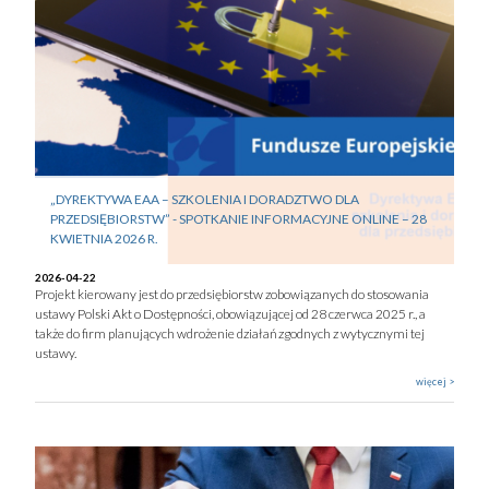
„DYREKTYWA EAA – SZKOLENIA I DORADZTWO DLA
PRZEDSIĘBIORSTW” - SPOTKANIE INFORMACYJNE ONLINE – 28
KWIETNIA 2026 R.
2026-04-22
Projekt kierowany jest do przedsiębiorstw zobowiązanych do stosowania
ustawy Polski Akt o Dostępności, obowiązującej od 28 czerwca 2025 r., a
także do firm planujących wdrożenie działań zgodnych z wytycznymi tej
ustawy.
więcej >