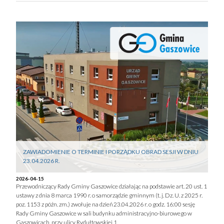
ZAWIADOMIENIE O TERMINIE I PORZĄDKU OBRAD SESJI W DNIU
23.04.2026 R.
2026-04-15
Przewodniczący Rady Gminy Gaszowice działając na podstawie art. 20 ust. 1
ustawy z dnia 8 marca 1990 r. o samorządzie gminnym (t. j. Dz. U. z 2025 r.
poz. 1153 z późn. zm.) zwołuje na dzień 23.04.2026 r. o godz. 16:00 sesję
Rady Gminy Gaszowice w sali budynku administracyjno-biurowego w
Gaszowicach, przy ulicy Rydułtowskiej 1.