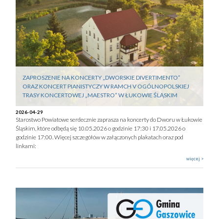
ZAPROSZENIE NA KONCERTY „DWORSKIE DIVERTIMENTO”
ORAZ KONCERT PIANISTYCZY W RAMCH V OGÓLNOPOLSKIEJ
TRASY KONCERTOWEJ „MAESTRO” W ŁUKOWIE ŚLĄSKIM
2026-04-29
Starostwo Powiatowe serdecznie zaprasza na koncerty do Dworu w Łukowie
Śląskim, które odbędą się 10.05.2026 o godzinie 17:30 i 17.05.2026 o
godzinie 17:00. Więcej szczegółów w załączonych plakatach oraz pod
linkami:
więcej >