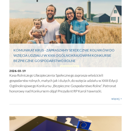
KOMUNIKAT KRUS - ZAPRASZAMY SERDECZNIE ROLNIKÓW DO
WZIĘCIA UDZIAŁU W XXIII OGÓLNOKRAJOWYM KONKURSIE
BEZPIECZNE GOSPODARSTWO ROLNE
2026-03-19
Kasa Rolniczego Ubezpieczenia Społecznego zaprasza właścicieli
gospodarstw rolnych, małych jak i dużych, do wzięcia udziału w XXIII Edycji
Ogólnokrajowego Konkursu „Bezpieczne Gospodarstwo Rolne”. Patronat
honorowy nad Konkursem objął Prezydent RP Karol Nawrocki.
więcej >