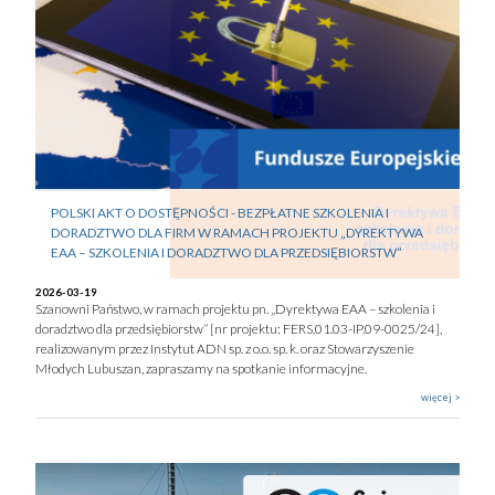
POLSKI AKT O DOSTĘPNOŚCI - BEZPŁATNE SZKOLENIA I
DORADZTWO DLA FIRM W RAMACH PROJEKTU „DYREKTYWA
EAA – SZKOLENIA I DORADZTWO DLA PRZEDSIĘBIORSTW”
2026-03-19
Szanowni Państwo, w ramach projektu pn. „Dyrektywa EAA – szkolenia i
doradztwo dla przedsiębiorstw” [nr projektu: FERS.01.03-IP.09-0025/24],
realizowanym przez Instytut ADN sp. z o.o. sp. k. oraz Stowarzyszenie
Młodych Lubuszan, zapraszamy na spotkanie informacyjne.
więcej >