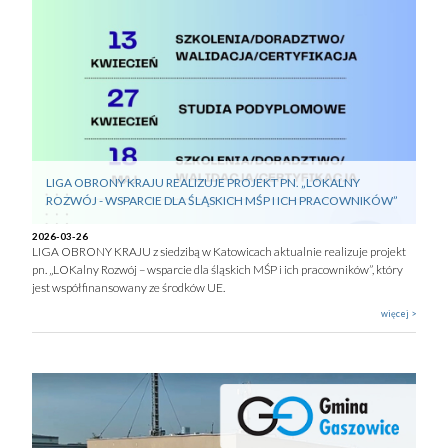
LIGA OBRONY KRAJU REALIZUJE PROJEKT PN. „LOKALNY
ROZWÓJ - WSPARCIE DLA ŚLĄSKICH MŚP I ICH PRACOWNIKÓW”
2026-03-26
LIGA OBRONY KRAJU z siedzibą w Katowicach aktualnie realizuje projekt
pn. „LOKalny Rozwój – wsparcie dla śląskich MŚP i ich pracowników”, który
jest współfinansowany ze środków UE.
więcej >