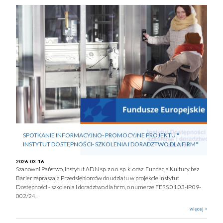
SPOTKANIE INFORMACYJNO- PROMOCYJNE PROJEKTU "
INSTYTUT DOSTĘPNOŚCI- SZKOLENIA I DORADZTWO DLA FIRM"
2026-03-16
Szanowni Państwo, Instytut ADN sp. z o.o. sp. k. oraz Fundacja Kultury bez
Barier zapraszają Przedsiębiorców do udziału w projekcie Instytut
Dostępności - szkolenia i doradztwo dla firm, o numerze FERS.01.03-IP.09-
002/24.
więcej >