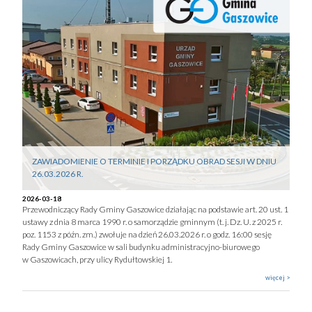
ZAWIADOMIENIE O TERMINIE I PORZĄDKU OBRAD SESJI W DNIU
26.03.2026 R.
2026-03-18
Przewodniczący Rady Gminy Gaszowice działając na podstawie art. 20 ust. 1
ustawy z dnia 8 marca 1990 r. o samorządzie gminnym (t. j. Dz. U. z 2025 r.
poz. 1153 z późn. zm.) zwołuje na dzień 26.03.2026 r. o godz. 16:00 sesję
Rady Gminy Gaszowice w sali budynku administracyjno-biurowego
w Gaszowicach, przy ulicy Rydułtowskiej 1.
więcej >