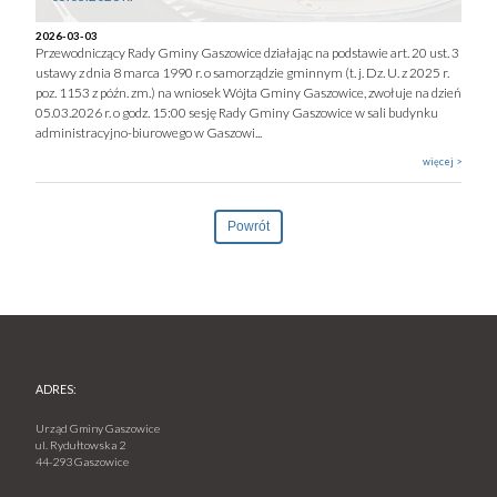
2026-03-03
Przewodniczący Rady Gminy Gaszowice działając na podstawie art. 20 ust. 3
ustawy z dnia 8 marca 1990 r. o samorządzie gminnym (t. j. Dz. U. z 2025 r.
poz. 1153 z późn. zm.) na wniosek Wójta Gminy Gaszowice, zwołuje na dzień
05.03.2026 r. o godz. 15:00 sesję Rady Gminy Gaszowice w sali budynku
administracyjno-biurowego w Gaszowi...
więcej >
Powrót
ADRES:
Urząd Gminy Gaszowice
ul. Rydułtowska 2
44-293 Gaszowice