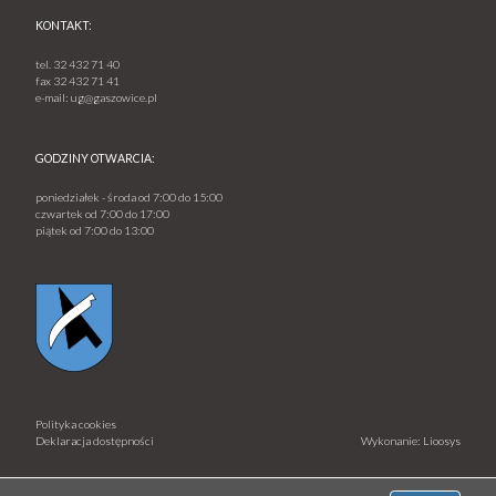
KONTAKT:
tel.
32 432 71 40
fax
32 432 71 41
e-mail:
ug@gaszowice.pl
GODZINY OTWARCIA:
poniedziałek - środa od 7:00 do 15:00
czwartek od 7:00 do 17:00
piątek od 7:00 do 13:00
Polityka cookies
Deklaracja dostępności
Wykonanie: Lioosys