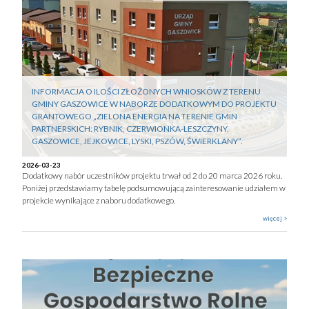
INFORMACJA O ILOŚCI ZŁOŻONYCH WNIOSKÓW Z TERENU
GMINY GASZOWICE W NABORZE DODATKOWYM DO PROJEKTU
GRANTOWEGO „ZIELONA ENERGIA NA TERENIE GMIN
PARTNERSKICH: RYBNIK, CZERWIONKA-LESZCZYNY,
GASZOWICE, JEJKOWICE, LYSKI, PSZÓW, ŚWIERKLANY”.
2026-03-23
Dodatkowy nabór uczestników projektu trwał od 2 do 20 marca 2026 roku.
Poniżej przedstawiamy tabelę podsumowującą zainteresowanie udziałem w
projekcie wynikające z naboru dodatkowego.
więcej >