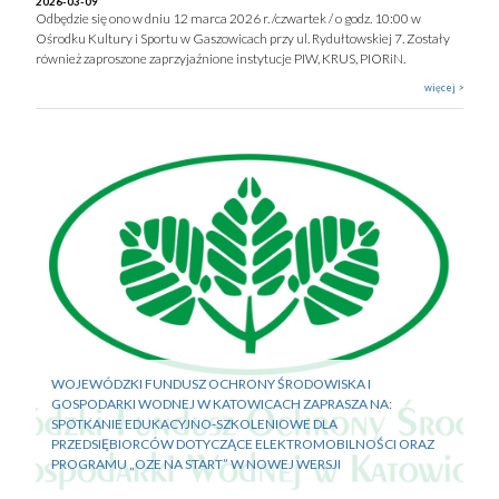
2026-03-09
Odbędzie się ono w dniu 12 marca 2026 r. /czwartek / o godz. 10:00 w
Ośrodku Kultury i Sportu w Gaszowicach przy ul. Rydułtowskiej 7. Zostały
również zaproszone zaprzyjaźnione instytucje PIW, KRUS, PIORiN.
więcej >
WOJEWÓDZKI FUNDUSZ OCHRONY ŚRODOWISKA I
GOSPODARKI WODNEJ W KATOWICACH ZAPRASZA NA:
SPOTKANIE EDUKACYJNO-SZKOLENIOWE DLA
PRZEDSIĘBIORCÓW DOTYCZĄCE ELEKTROMOBILNOŚCI ORAZ
PROGRAMU „OZE NA START” W NOWEJ WERSJI